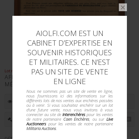
AIOLFI.COM EST UN
CABINET D’EXPERTISE EN
SOUVENIR HISTORIQUES
ET MILITAIRES. CE N’EST
PAS UN SITE DE VENTE
Lot n° : 315
AFFICHE DE MOBILISATION GÉNÉRALE
EN LIGNE
MÉTROPOLE
Nous ne sommes pas un site de vente en ligne,
nous fournissons ici des informations sur les
différents lots de nos ventes aux enchères passées
ESTIMATION :
150.00
€
ou à venir. Si vous souhaitez enchérir sur un lot
d'une future vente, nous vous invitons à vous
connecter au site de
Interenchères
pour les ventes
PRIX ADJUGÉ : -
de notre partenaire
Caen Enchères
, ou sur
Live
Auctioneers
pour les ventes de notre partenaire
Militaria Auctions
.
DÉTAILS :