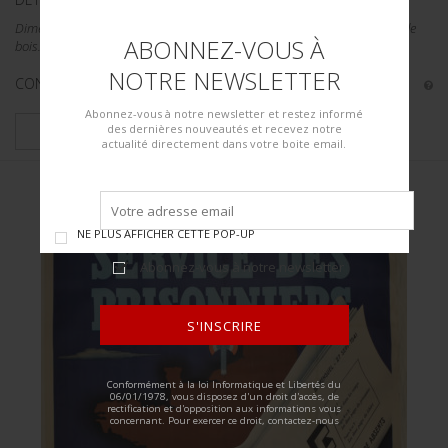
Dimensions 75x95. Encadrée sous verre. Légérement défraichie. Cadre de
ABONNEZ-VOUS À
bois.
NOTRE NEWSLETTER
CONDITION :
II-
Abonnez-vous à notre newsletter et restez informé
des dernières nouveautés et recevez notre
PLUS DE DÉTAILS
actualité directement dans votre boite email.
NE PLUS AFFICHER CETTE POP-UP
Abonnez-vous à notre newsletter
S'INSCRIRE
ALTERNATIVE:
Conformément à la loi Informatique et Libertés du
06/01/1978, vous disposez d'un droit d'accès, de
rectification et d'opposition aux informations vous
concernant. Pour exercer ce droit, contactez-nous