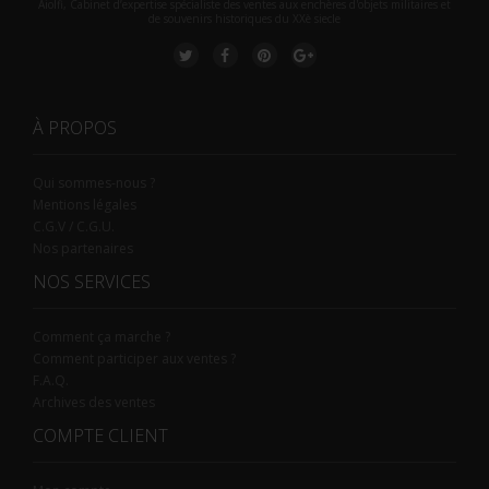
Aiolfi, Cabinet d’expertise spécialiste des ventes aux enchères d'objets militaires et
de souvenirs historiques du XXè siecle
À PROPOS
Qui sommes-nous ?
Mentions légales
C.G.V / C.G.U.
Nos partenaires
NOS SERVICES
Comment ça marche ?
Comment participer aux ventes ?
F.A.Q.
Archives des ventes
COMPTE CLIENT