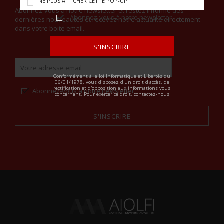
NE PLUS AFFICHER CETTE POP-UP
Abonnez-vous à notre newsletter et restez informé des
Abonnez-vous à notre newsletter
dernières nouveautés et recevez notre actualité directement
dans votre boite email.
S'INSCRIRE
ALTERNATIVE:
Conformément à la loi Informatique et Libertés du
06/01/1978, vous disposez d'un droit d'accès, de
rectification et d'opposition aux informations vous
Abonnez-vous à notre newsletter
concernant. Pour exercer ce droit, contactez-nous
S'INSCRIRE
Alternative: