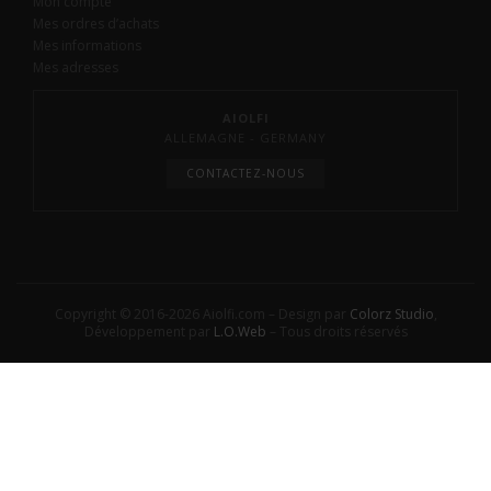
Mon compte
Mes ordres d’achats
Mes informations
Mes adresses
AIOLFI
ALLEMAGNE - GERMANY
CONTACTEZ-NOUS
Copyright © 2016-2026 Aiolfi.com – Design par
Colorz Studio
,
Développement par
L.O.Web
– Tous droits réservés