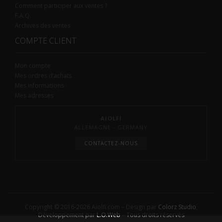
Comment participer aux ventes ?
F.A.Q.
Archives des ventes
COMPTE CLIENT
Mon compte
Mes ordres d’achats
Mes informations
Mes adresses
AIOLFI
ALLEMAGNE - GERMANY
CONTACTEZ-NOUS
Copyright © 2016-2026 Aiolfi.com – Design par
Colorz Studio
,
Développement par
L.O.Web
– Tous droits réservés