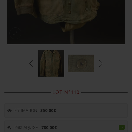
LOT N°110
ESTIMATION :
350.00
€
PRIX ADJUGÉ :
780.00
€