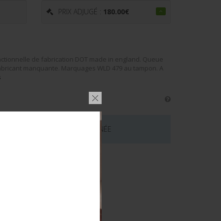
PRIX ADJUGÉ :
180.00
€
onctionnelle de fabrication DOT made in england. Queue
 fabricant manquante. Marquages WLD 479 au tampon. A
s
 CE LOT EST MAINTENANT TERMINÉE
émentaires
S