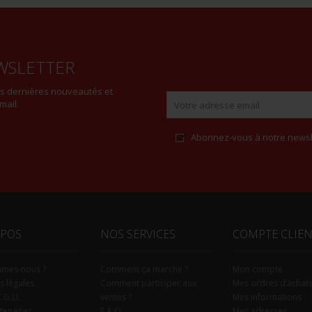
WSLETTER
es dernières nouveautés et
mail.
Abonnez-vous à notre newsl
Alternative:
OPOS
NOS SERVICES
COMPTE CLIE
mmes-nous ?
Comment ça marche ?
Mon compte
s légales
Comment participer aux
Mes ordres d’achat
C.G.U.
ventes ?
Mes informations
tenaires
F.A.Q.
Mes adresses