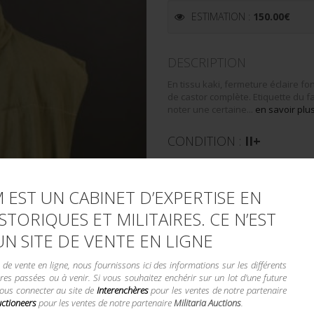
ESTIMATION :
150.00
€
DESCRIPTION
En tissu kaki, fermeture éclaire f
de castor complète. Etiquette du
noter une certaine...
en savoir plu
CONDITION :
II+
LA VENTE DE
 EST UN CABINET D’EXPERTISE EN
STORIQUES ET MILITAIRES. CE N’EST
Demande d'informations compl
UN SITE DE VENTE EN LIGNE
Envoyer par email
e vente en ligne, nous fournissons ici des informations sur les différents
UGS :
10607/3bis
res passées ou à venir. Si vous souhaitez enchérir sur un lot d'une future
vous connecter au site de
Interenchères
pour les ventes de notre partenaire
Catégorie :
TROUPES AEROPORTÉE
uctioneers
pour les ventes de notre partenaire
Militaria Auctions
.