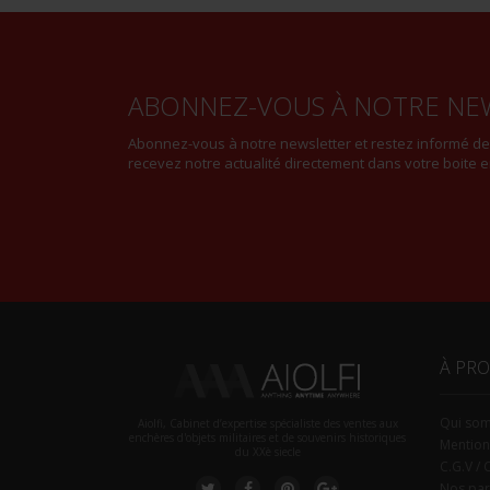
ABONNEZ-VOUS À NOTRE NE
Abonnez-vous à notre newsletter et restez informé d
recevez notre actualité directement dans votre boite e
À PR
Qui so
Aiolfi, Cabinet d’expertise spécialiste des ventes aux
enchères d'objets militaires et de souvenirs historiques
Mention
du XXè siecle
C.G.V / 
Nos par