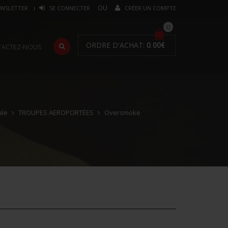
WSLETTER
SE CONNECTER
CRÉER UN COMPTE
0
ORDRE D'ACHAT:
0.00
€
TACTEZ-NOUS
ale
TROUPES AEROPORTÉES
Oversmoke