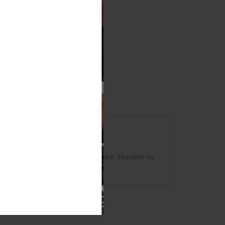
 in england. Queue de castor complète. Etiquette du
ne patine et usure de la pièce.