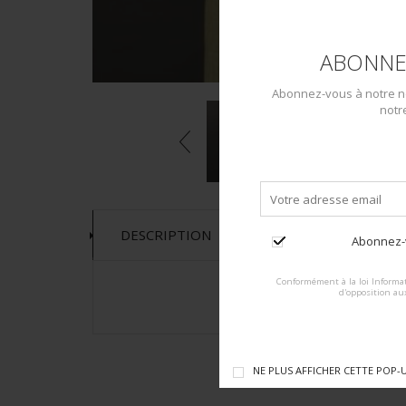
ABONNE
Abonnez-vous à notre ne
notr
DESCRIPTION
Abonnez-v
Conformément à la loi Informat
d'opposition au
NE PLUS AFFICHER CETTE POP-