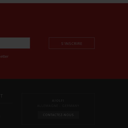
S'INSCRIRE
etter
NT
AIOLFI
ALLEMAGNE - GERMANY
CONTACTEZ-NOUS
s