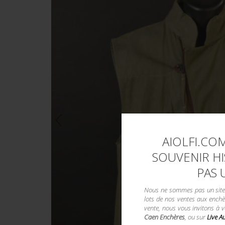
AIOLFI.COM
SOUVENIR HI
PAS 
Nous ne sommes pas un site d
lots de nos ventes aux enchè
vente, nous vous invitons à 
Caen Enchères
, ou sur
Live A