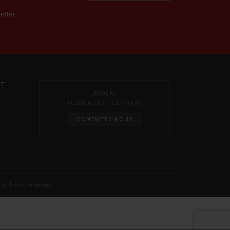
etter
NT
AIOLFI
ALLEMAGNE - GERMANY
CONTACTEZ-NOUS
s
s droits réservés