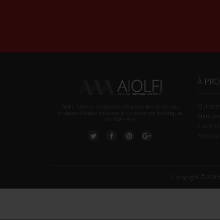
À PR
Qui so
Aiolfi, Cabinet d’expertise spécialiste des ventes aux
enchères d'objets militaires et de souvenirs historiques
Mention
du XXè siecle
C.G.V / 
Nos par
Copyright © 2016