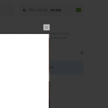
PRIX ADJUGÉ :
90.00
€
tal peint. Marquage US sur la face avant. Nom du
de laundry number. Pièce terrain présentant une
 CE LOT EST MAINTENANT TERMINÉE
émentaires