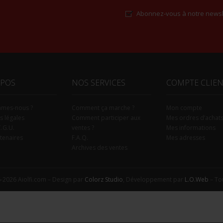
Abonnez-vous à notre newsl
Alternative:
OPOS
NOS SERVICES
COMPTE CLIE
mmes-nous ?
Comment ça marche ?
Mon compte
s légales
Comment participer aux
Mes ordres d’achat
C.G.U.
ventes ?
Mes informations
tenaires
F.A.Q.
Mes adresses
Archives des ventes
-2026 Aiolfi.com – Design par
Colorz Studio
, Développement par
L.O.Web
– Tou