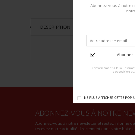
Abonnez-vous à notre ne
notr
DESCRIPTION
Abonnez-v
Conformément à la loi Informat
d'opposition au
NE PLUS AFFICHER CETTE POP-
ABONNEZ-VOUS À NOTRE NE
Abonnez-vous à notre newsletter et restez informé d
recevez notre actualité directement dans votre boite e