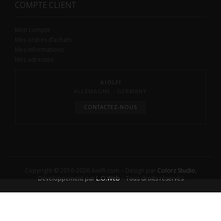
COMPTE CLIENT
Mon compte
Mes ordres d’achats
Mes informations
Mes adresses
AIOLFI
ALLEMAGNE - GERMANY
CONTACTEZ-NOUS
Copyright © 2016-2026 Aiolfi.com – Design par
Colorz Studio
,
Développement par
L.O.Web
– Tous droits réservés