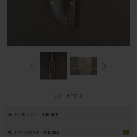
LOT N°312
ESTIMATION :
100.00
€
PRIX ADJUGÉ :
110.00
€