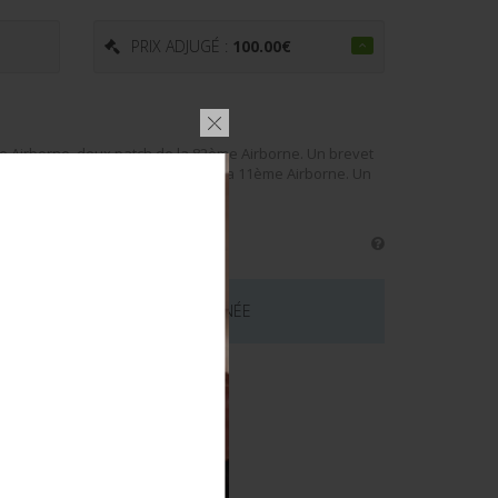
PRIX ADJUGÉ :
100.00
€
 Airborne, deux patch de la 82ème Airborne. Un brevet
ion Ira Green Inc G23. Un patch de la 11ème Airborne. Un
 CE LOT EST MAINTENANT TERMINÉE
émentaires