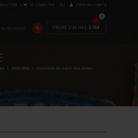
WSLETTER
SE CONNECTER
CRÉER UN COMPTE
0
ORDRE D'ACHAT:
0.00
€
TACTEZ-NOUS
E
ale
AIRBORNE
Ensemble de patch des unités