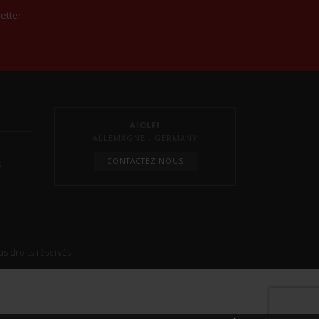
etter
NT
AIOLFI
ALLEMAGNE - GERMANY
CONTACTEZ-NOUS
s
s droits réservés