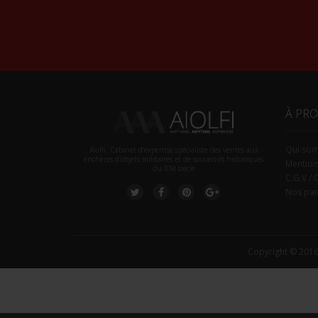
À PR
Qui so
Aiolfi, Cabinet d’expertise spécialiste des ventes aux
enchères d'objets militaires et de souvenirs historiques
Mention
du XXè siecle
C.G.V / 
Nos par
Copyright © 2016