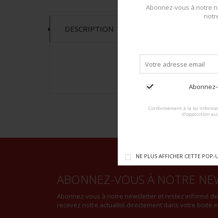
Abonnez-vous à notre ne
notr
DESCRIPTION
Abonnez-v
Conformément à la loi Informat
d'opposition au
NE PLUS AFFICHER CETTE POP-
ABONNEZ-VOUS À NOTRE NE
Abonnez-vous à notre newsletter et restez informé d
recevez notre actualité directement dans votre boite e