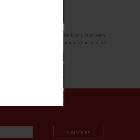
borne. Un brevet de glider, modèle à pin’s, fabrication
 Airborne. Un patch de la 17ème Airborne. L’authenticité
S'INSCRIRE