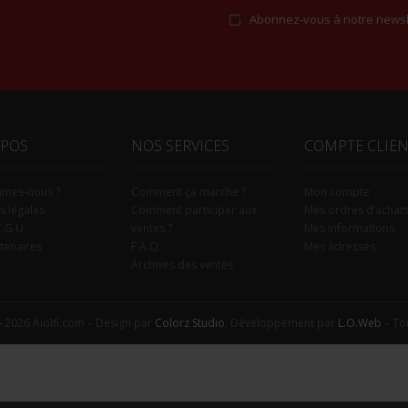
Abonnez-vous à notre newsl
Alternative:
OPOS
NOS SERVICES
COMPTE CLIE
mmes-nous ?
Comment ça marche ?
Mon compte
s légales
Comment participer aux
Mes ordres d’achat
C.G.U.
ventes ?
Mes informations
tenaires
F.A.Q.
Mes adresses
Archives des ventes
-2026 Aiolfi.com – Design par
Colorz Studio
, Développement par
L.O.Web
– Tou