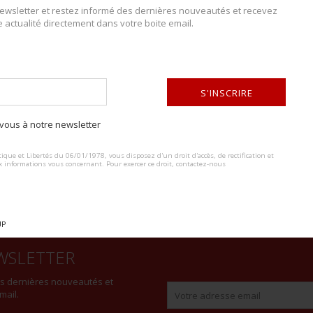
wsletter et restez informé des dernières nouveautés et recevez
e actualité directement dans votre boite email.
DESCRIPTION DU LOT
Comprenant un patch de la 101ème Airborne, deux patch de la 82ème Air
S'INSCRIRE
Ira Green Inc G23. Un patch de la 11ème Airborne. Un patch de la 13ème
des patchs n’est pas garantie. A noter une légère patine des pièces.
ous à notre newsletter
ALTERNATIVE:
ique et Libertés du 06/01/1978, vous disposez d'un droit d'accès, de rectification et
x informations vous concernant. Pour exercer ce droit, contactez-nous
UP
WSLETTER
es dernières nouveautés et
mail.