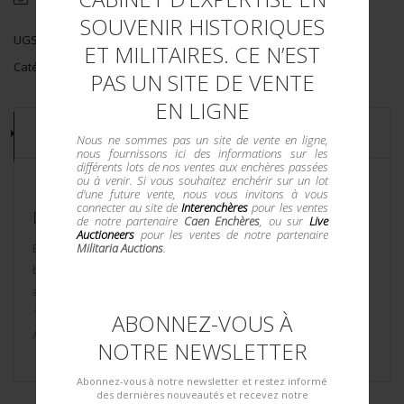
SOUVENIR HISTORIQUES
UGS :
13429/58
ET MILITAIRES. CE N’EST
Catégorie :
AIRBORNE
PAS UN SITE DE VENTE
EN LIGNE
DESCRIPTION
Nous ne sommes pas un site de vente en ligne,
nous fournissons ici des informations sur les
différents lots de nos ventes aux enchères passées
ou à venir. Si vous souhaitez enchérir sur un lot
d'une future vente, nous vous invitons à vous
connecter au site de
Interenchères
pour les ventes
DESCRIPTION DU LOT
de notre partenaire
Caen Enchères
, ou sur
Live
Auctioneers
pour les ventes de notre partenaire
Militaria Auctions
.
En toile caoutchouté jaune, les tuyaux de gonflage à la
bouche sont présents, ainsi que les bouteilles de gonflage
automatique. Fabrication The Firestone R&L Prod Co, daté
1944. Marquages FOX NS. Toutes les sangles sont présentes.
ABONNEZ-VOUS À
A noter une légère patine de la pièce.
NOTRE NEWSLETTER
Abonnez-vous à notre newsletter et restez informé
des dernières nouveautés et recevez notre