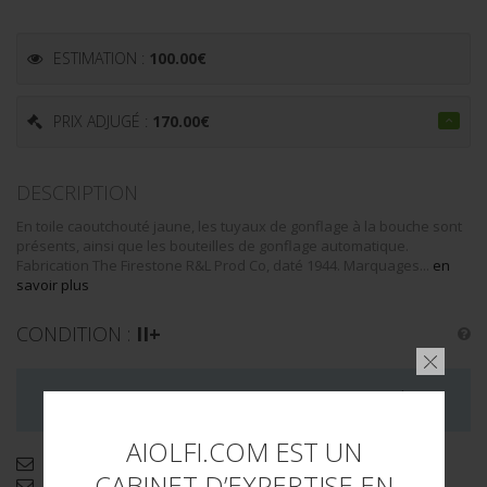
ESTIMATION :
100.00
€
PRIX ADJUGÉ :
170.00
€
DESCRIPTION
En toile caoutchouté jaune, les tuyaux de gonflage à la bouche sont
présents, ainsi que les bouteilles de gonflage automatique.
Fabrication The Firestone R&L Prod Co, daté 1944. Marquages...
en
savoir plus
CONDITION :
II+
LA VENTE DE CE LOT EST MAINTENANT TERMINÉE
AIOLFI.COM EST UN
Demande d'informations complémentaires
CABINET D’EXPERTISE EN
Envoyer par email