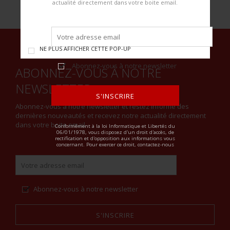
actualité directement dans votre boite email.
NE PLUS AFFICHER CETTE POP-UP
Abonnez-vous à notre newsletter
ABONNEZ-VOUS À NOTRE
NEWSLETTER
S'INSCRIRE
Abonnez-vous à notre newsletter et restez informé des
dernières nouveautés et recevez notre actualité directement
ALTERNATIVE:
dans votre boite email.
Conformément à la loi Informatique et Libertés du
06/01/1978, vous disposez d'un droit d'accès, de
rectification et d'opposition aux informations vous
concernant. Pour exercer ce droit, contactez-nous
Abonnez-vous à notre newsletter
S'INSCRIRE