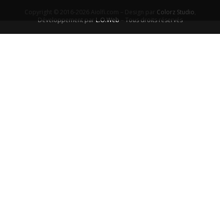
Copyright © 2016-2026 Aiolfi.com – Design par
Colorz Studio
,
Développement par
L.O.Web
– Tous droits réservés