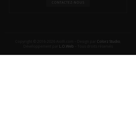
CONTACTEZ-NOUS
Copyright © 2016-2026 Aiolfi.com – Design par
Colorz Studio
,
Développement par
L.O.Web
– Tous droits réservés