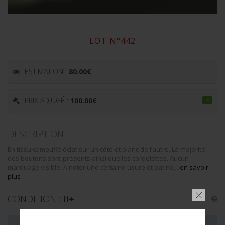
LOT N°442
ESTIMATION :
80.00
€
PRIX ADJUGÉ :
100.00
€
DESCRIPTION
En tissu camouflé éclat sur un côté et blanc de l’autre. La majorité
des boutons sont présents ainsi que les cordelettes. Aucun
marquage visible. A noter une certaine usure et patine...
en savoir
plus
CONDITION :
II+