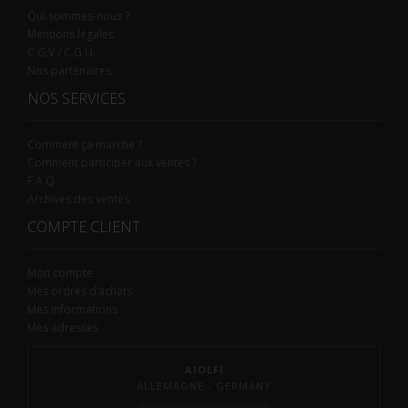
Qui sommes-nous ?
Mentions légales
C.G.V / C.G.U.
Nos partenaires
NOS SERVICES
Comment ça marche ?
Comment participer aux ventes ?
F.A.Q.
Archives des ventes
COMPTE CLIENT
Mon compte
Mes ordres d’achats
Mes informations
Mes adresses
AIOLFI
ALLEMAGNE - GERMANY