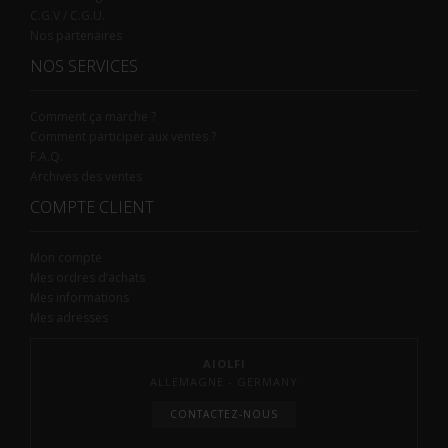
C.G.V / C.G.U.
Nos partenaires
NOS SERVICES
Comment ça marche ?
Comment participer aux ventes ?
F.A.Q.
Archives des ventes
COMPTE CLIENT
Mon compte
Mes ordres d’achats
Mes informations
Mes adresses
AIOLFI
ALLEMAGNE - GERMANY
CONTACTEZ-NOUS