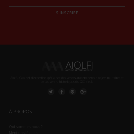
S'INSCRIRE
Alternative:
Aiolfi, Cabinet d’expertise spécialiste des ventes aux enchères d'objets militaires et
de souvenirs historiques du XXè siecle
À PROPOS
Qui sommes-nous ?
Mentions légales