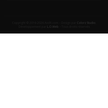
Copyright © 2016-2026 Aiolfi.com – Design par
Colorz Studio
,
Développement par
L.O.Web
– Tous droits réservés