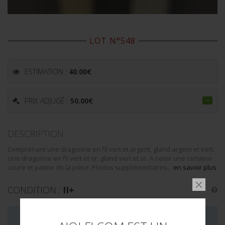
LOT N°548
ESTIMATION :
40.00
€
PRIX ADJUGÉ :
50.00
€
DESCRIPTION
Comprenant une dragonne en fil vert et argent, gland argent et vert.
Une dragonne en fil vert et or, gland vert et or. A noter une certaine
usure et patine de la pièce. Photos supplémentaires...
en savoir plus
CONDITION :
II+
LA VENTE DE CE LOT EST MAINTENANT TERMINÉE