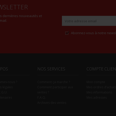
WSLETTER
es dernières nouveautés et
mail.
Abonnez-vous à notre newsl
Alternative:
OPOS
NOS SERVICES
COMPTE CLIE
mmes-nous ?
Comment ça marche ?
Mon compte
s légales
Comment participer aux
Mes ordres d’achat
C.G.U.
ventes ?
Mes informations
tenaires
F.A.Q.
Mes adresses
Archives des ventes