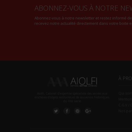
ABONNEZ-VOUS À NOTRE NE
Abonnez-vous à notre newsletter et restez informé d
recevez notre actualité directement dans votre boite e
À PR
Qui so
Aiolfi, Cabinet d’expertise spécialiste des ventes aux
enchères d'objets militaires et de souvenirs historiques
Mention
du XXè siecle
C.G.V / 
Nos par