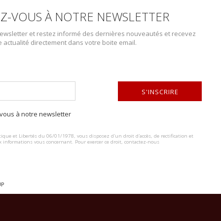
Z-VOUS À NOTRE NEWSLETTER
wsletter et restez informé des dernières nouveautés et recevez
e actualité directement dans votre boite email.
DESCRIPTION DU LOT
S'INSCRIRE
En tissu coton gris, doublé de fourrure de lapin blanche. Tous les bout
capuche, élastique de serrage au niveau de la taille en très bon état
ous à notre newsletter
d’usures sur l’ensemble de la pièce et une certaine oxydation des bou
ALTERNATIVE:
Additional photos on www.aiolfi.com.
ique et Libertés du 06/01/1978, vous disposez d'un droit d'accès, de rectification et
x informations vous concernant. Pour exercer ce droit, contactez-nous
UP