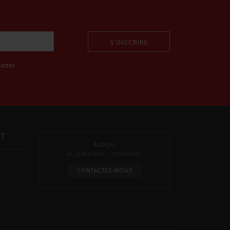
S'INSCRIRE
etter
NT
AIOLFI
ALLEMAGNE - GERMANY
CONTACTEZ-NOUS
s