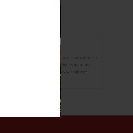
ons sont présents ainsi que le cordon de serrage de la
. Aucun marquage visible. A noter quelques marques
tons. Photos supplémentaires sur www.aiolfi.com.