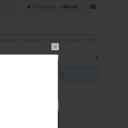
PRIX ADJUGÉ :
1 000.00
€
rrure de lapin blanche. Tous les boutons sont présents
la capuche, élastique de serrage au niveau de la taille en
 CE LOT EST MAINTENANT TERMINÉE
émentaires