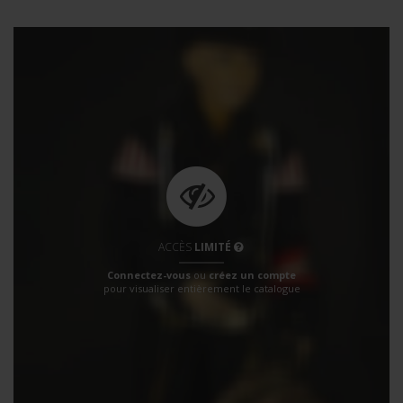
ACCÈS
LIMITÉ
Connectez-vous
ou
créez un compte
pour visualiser entièrement le catalogue