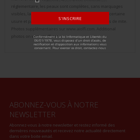
réglementaire, les peaux sont complètes, sans marquages
visibles, la clé de serrage est présente. A noter une certaine
S'INSCRIRE
usure et patine de la pièce, ainsi que quelques trous de mite.
Photos supplémentaires sur www.aiolfi.com. Additional
ALTERNATIVE:
photos on www.aiolfi.com.
Conformément à la loi Informatique et Libertés du
06/01/1978, vous disposez d'un droit d'accès, de
rectification et d'opposition aux informations vous
concernant. Pour exercer ce droit, contactez-nous
ABONNEZ-VOUS À NOTRE
NEWSLETTER
Abonnez-vous à notre newsletter et restez informé des
dernières nouveautés et recevez notre actualité directement
dans votre boite email.