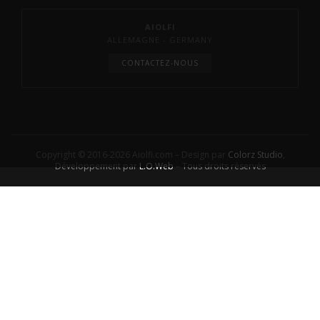
AIOLFI
ALLEMAGNE - GERMANY
CONTACTEZ-NOUS
Copyright © 2016-2026 Aiolfi.com – Design par
Colorz Studio
,
Développement par
L.O.Web
– Tous droits réservés