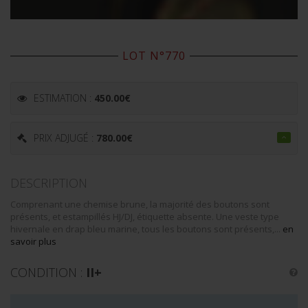
LOT N°770
ESTIMATION :
450.00
€
PRIX ADJUGÉ :
780.00
€
DESCRIPTION
Comprenant une chemise brune, la majorité des boutons sont
présents, et estampillés HJ/DJ, étiquette absente. Une veste type
hivernale en drap bleu marine, tous les boutons sont présents,...
en
savoir plus
CONDITION :
II+