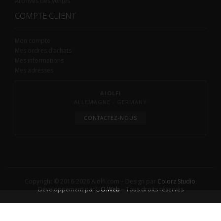
Archives des ventes
COMPTE CLIENT
Mon compte
Mes ordres d’achats
Mes informations
Mes adresses
AIOLFI
ALLEMAGNE - GERMANY
CONTACTEZ-NOUS
Copyright © 2016-2026 Aiolfi.com – Design par
Colorz Studio
,
Développement par
L.O.Web
– Tous droits réservés