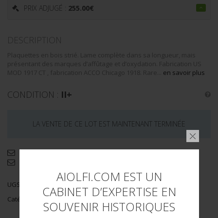
PRIX ADJUGÉ :
255.00
€
DESCRIPTION
Plaquettes en bois strié. Lame complète dans sa longueur, mais
présentant des marques d’affûtage et d’oxydation. Fabrication US
MOD 1917 CT , fabrication ACCO Chicago 1918. Rare...
en savoir plus
CONDITION :
II+
LA VENTE DE CE LOT EST MAINTENANT TERMINÉE
Demande d'informations complémentaires
Envoyer par email
AIOLFI.COM EST UN
UGS :
12960/239bis
CABINET D’EXPERTISE EN
Catégorie :
USMC 14-18
SOUVENIR HISTORIQUES