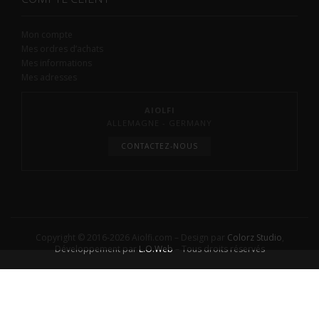
Mon compte
Mes ordres d’achats
Mes informations
Mes adresses
AIOLFI
ALLEMAGNE - GERMANY
CONTACTEZ-NOUS
Copyright © 2016-2026 Aiolfi.com – Design par
Colorz Studio
,
Développement par
L.O.Web
– Tous droits réservés