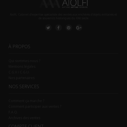
Aiolfi, Cabinet d’expertise spécialiste des ventes aux enchères d'objets militaires et
de souvenirs historiques du XXè siecle
À PROPOS
Qui sommes-nous ?
Mentions légales
C.G.V / C.G.U.
Nos partenaires
NOS SERVICES
Comment ça marche ?
Comment participer aux ventes ?
F.A.Q.
Archives des ventes
COMPTE CLIENT