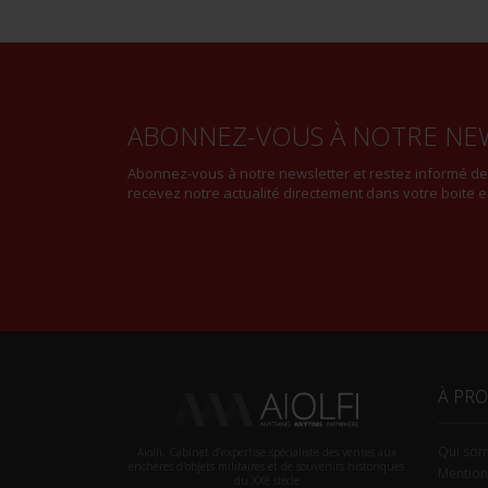
ABONNEZ-VOUS À NOTRE NE
Abonnez-vous à notre newsletter et restez informé d
recevez notre actualité directement dans votre boite e
À PR
Qui so
Aiolfi, Cabinet d’expertise spécialiste des ventes aux
enchères d'objets militaires et de souvenirs historiques
Mention
du XXè siecle