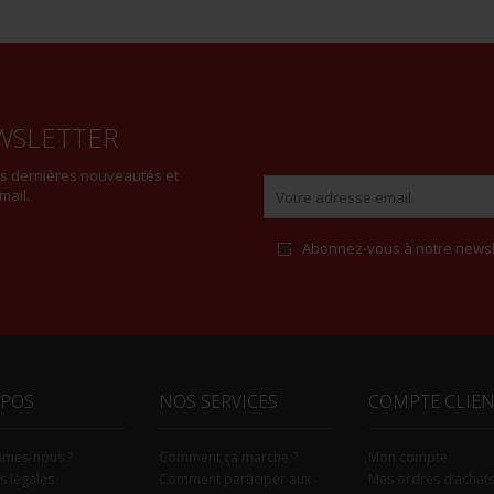
WSLETTER
es dernières nouveautés et
mail.
Abonnez-vous à notre newsl
Alternative:
OPOS
NOS SERVICES
COMPTE CLIE
mmes-nous ?
Comment ça marche ?
Mon compte
s légales
Comment participer aux
Mes ordres d’achat