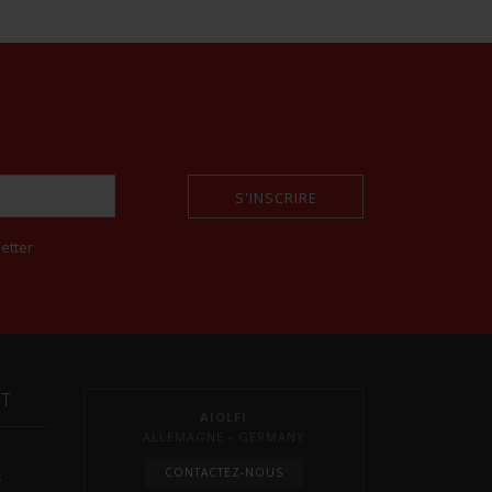
S'INSCRIRE
etter
NT
AIOLFI
ALLEMAGNE - GERMANY
CONTACTEZ-NOUS
s