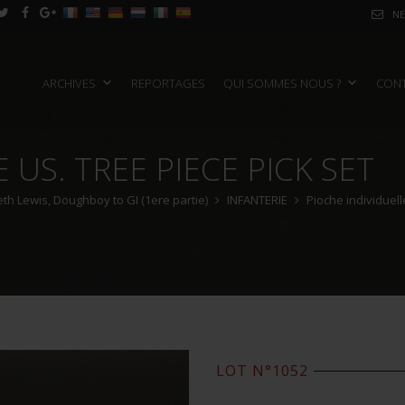
NE
ARCHIVES
REPORTAGES
QUI SOMMES NOUS ?
CON
 US. TREE PIECE PICK SET
th Lewis, Doughboy to GI (1ere partie)
INFANTERIE
Pioche individuell
LOT N°1052