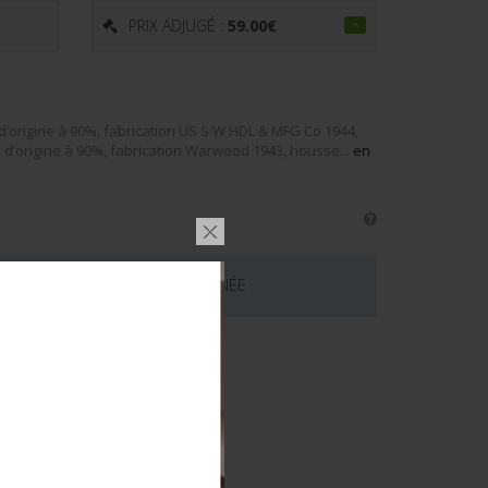
PRIX ADJUGÉ :
59.00
€
’origine à 90%, fabrication US S W HDL & MFG Co 1944,
 d’origine à 90%, fabrication Warwood 1943, housse...
en
 CE LOT EST MAINTENANT TERMINÉE
émentaires