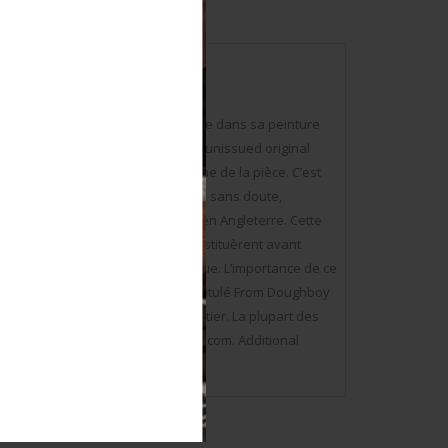
DL & MFG Co 1944, partie métallique dans sa peinture
le OD, fabrication VC CO 1943. All unissued original
A noter une légère usure et patine de la pièce. C’est
’armée américaine en Europe. C’est, sans doute,
ta sa première pièce de militaria en Angleterre. Cette
t des objets, neufs de stocks, constituèrent avant
e l’armée des États-Unis d’Amérique. L’importance de ce
fut la première bible sur le sujet intitulé From Doughboy
s milieux anglo-saxons du monde entier. La plupart des
otos supplémentaires sur www.aiolfi.com. Additional