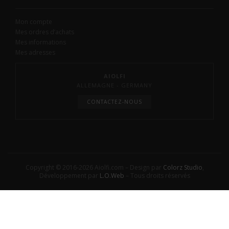
Mon compte
Mes ordres d’achats
Mes informations
Mes adresses
AIOLFI
ALLEMAGNE - GERMANY
CONTACTEZ-NOUS
Copyright © 2016-2026 Aiolfi.com – Design par
Colorz Studio
,
Développement par
L.O.Web
– Tous droits réservés