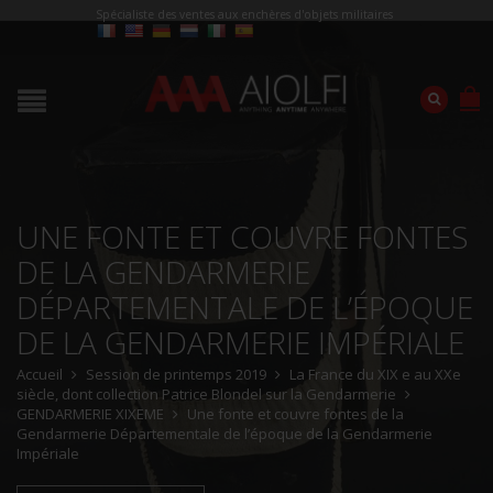
Spécialiste des ventes aux enchères d'objets militaires
UNE FONTE ET COUVRE FONTES
DE LA GENDARMERIE
DÉPARTEMENTALE DE L’ÉPOQUE
DE LA GENDARMERIE IMPÉRIALE
Accueil
Session de printemps 2019
La France du XIX e au XXe
siècle, dont collection Patrice Blondel sur la Gendarmerie
GENDARMERIE XIXEME
Une fonte et couvre fontes de la
Gendarmerie Départementale de l’époque de la Gendarmerie
Impériale