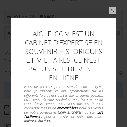
ESTIMATION :
150.00
€
AIOLFI.COM EST UN
PRIX ADJUGÉ : -
CABINET D’EXPERTISE EN
SOUVENIR HISTORIQUES
DESCRIPTION
ET MILITAIRES. CE N’EST
Traces d’usures. Bon état.
PAS UN SITE DE VENTE
CONDITION :
II+
EN LIGNE
Nous ne sommes pas un site de vente en ligne,
LA VENTE DE CE LOT EST MAINTENANT TERMINÉE
nous fournissons ici des informations sur les
différents lots de nos ventes aux enchères passées
ou à venir. Si vous souhaitez enchérir sur un lot
d'une future vente, nous vous invitons à vous
Demande d'informations complémentaires
connecter au site de
Interenchères
pour les ventes
de notre partenaire
Caen Enchères
, ou sur
Live
Envoyer par email
Auctioneers
pour les ventes de notre partenaire
Militaria Auctions
.
UGS :
13343/111bis