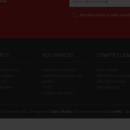
mail.
Abonnez-vous à notre newsl
Alternative:
OPOS
NOS SERVICES
COMPTE CLIE
mmes-nous ?
Comment ça marche ?
Mon compte
s légales
Comment participer aux
Mes ordres d’achat
C.G.U.
ventes ?
Mes informations
tenaires
F.A.Q.
Mes adresses
Archives des ventes
-2026 Aiolfi.com – Design par
Colorz Studio
, Développement par
L.O.Web
– Tou