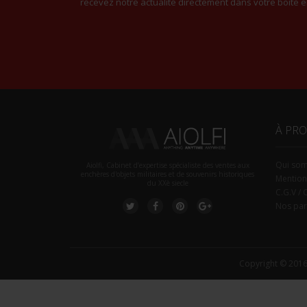
recevez notre actualité directement dans votre boite e
À PR
Qui so
Aiolfi, Cabinet d’expertise spécialiste des ventes aux
enchères d'objets militaires et de souvenirs historiques
Mention
du XXè siecle
C.G.V / 
Nos par
Copyright © 2016