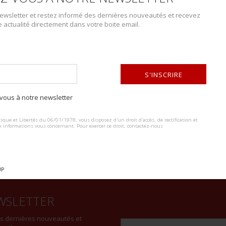
Catégorie :
Décorations
wsletter et restez informé des dernières nouveautés et recevez
e actualité directement dans votre boite email.
DESCRIPTION DU LOT
S'INSCRIRE
comprenant une paire de trèfles or et son aiguillette or du musicien d
Bon état.
ous à notre newsletter
ALTERNATIVE:
ique et Libertés du 06/01/1978, vous disposez d'un droit d'accès, de rectification et
x informations vous concernant. Pour exercer ce droit, contactez-nous
UP
WSLETTER
es dernières nouveautés et