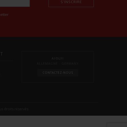
S'INSCRIRE
etter
NT
AIOLFI
ALLEMAGNE - GERMANY
CONTACTEZ-NOUS
s
s droits réservés