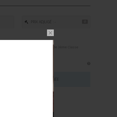
PRIX ADJUGÉ : -
 et son aiguillette or du musicien de 3ème Classe
ative. Bon état.
 CE LOT EST MAINTENANT TERMINÉE
émentaires