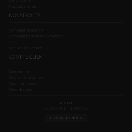
C.G.V / C.G.U.
Nos partenaires
NOS SERVICES
Comment ça marche ?
Comment participer aux ventes ?
F.A.Q.
Archives des ventes
COMPTE CLIENT
Mon compte
Mes ordres d’achats
Mes informations
Mes adresses
AIOLFI
ALLEMAGNE - GERMANY
CONTACTEZ-NOUS