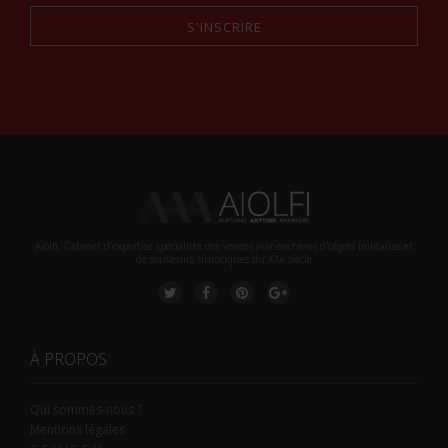
S'INSCRIRE
Alternative:
Aiolfi, Cabinet d’expertise spécialiste des ventes aux enchères d'objets militaires et
de souvenirs historiques du XXè siecle
À PROPOS
Qui sommes-nous ?
Mentions légales