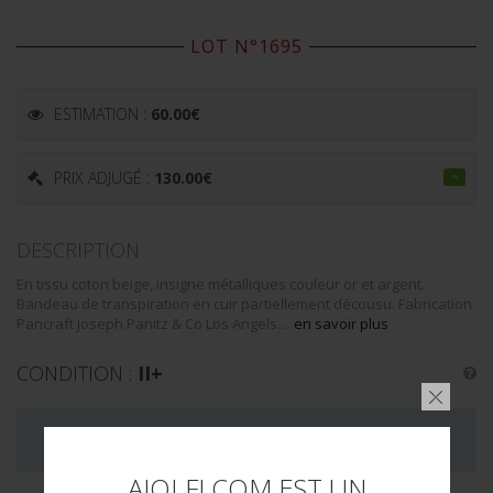
LOT N°1695
ESTIMATION :
60.00
€
PRIX ADJUGÉ :
130.00
€
DESCRIPTION
En tissu coton beige, insigne métalliques couleur or et argent.
Bandeau de transpiration en cuir partiellement décousu. Fabrication
Pancraft Joseph Panitz & Co Los Angels....
en savoir plus
CONDITION :
II+
LA VENTE DE CE LOT EST MAINTENANT TERMINÉE
AIOLFI.COM EST UN