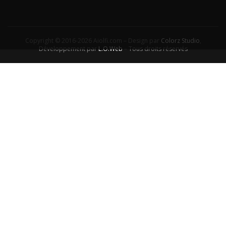
Copyright © 2016-2026 Aiolfi.com – Design par
Colorz Studio
,
Développement par
L.O.Web
– Tous droits réservés