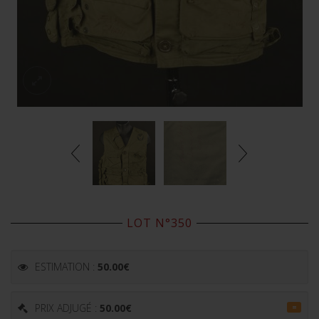
LOT N°350
ESTIMATION :
50.00
€
PRIX ADJUGÉ :
50.00
€
=