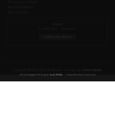
Mes ordres d’achats
Mes informations
Mes adresses
AIOLFI
ALLEMAGNE - GERMANY
CONTACTEZ-NOUS
Copyright © 2016-2026 Aiolfi.com – Design par
Colorz Studio
,
Développement par
L.O.Web
– Tous droits réservés