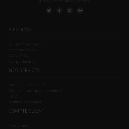
de souvenirs historiques du XXè siecle
À PROPOS
Qui sommes-nous ?
Mentions légales
C.G.V / C.G.U.
Nos partenaires
NOS SERVICES
Comment ça marche ?
Comment participer aux ventes ?
F.A.Q.
Archives des ventes
COMPTE CLIENT
Mon compte