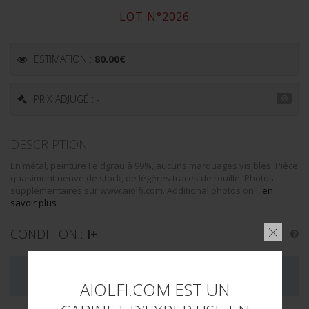
LOT N°2026
ESTIMATION :
80.00
€
PRIX ADJUGÉ : -
DESCRIPTION
En métal, peinture Feldgrau à 99%, aucuns marquages visibles. Pièce
quasiment neuve de stock, de légères traces de rouille. Photos
supplémentaires sur www.aiolfi.com. Additional photos on...
en
savoir plus
CONDITION :
I+
LA VENTE DE CE LOT EST MAINTENANT TERMINÉE
AIOLFI.COM EST UN