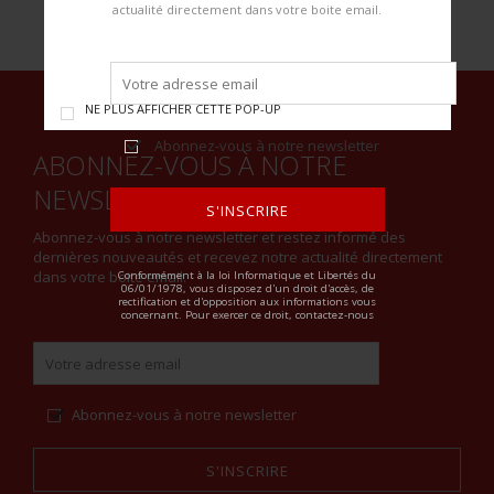
actualité directement dans votre boite email.
NE PLUS AFFICHER CETTE POP-UP
Abonnez-vous à notre newsletter
ABONNEZ-VOUS À NOTRE
NEWSLETTER
S'INSCRIRE
Abonnez-vous à notre newsletter et restez informé des
dernières nouveautés et recevez notre actualité directement
ALTERNATIVE:
dans votre boite email.
Conformément à la loi Informatique et Libertés du
06/01/1978, vous disposez d'un droit d'accès, de
rectification et d'opposition aux informations vous
concernant. Pour exercer ce droit, contactez-nous
Abonnez-vous à notre newsletter
S'INSCRIRE