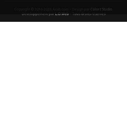
Copyright © 2016-2026 Aiolfi.com – Design par
Colorz Studio
,
Développement par
L.O.Web
– Tous droits réservés