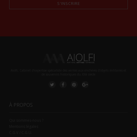
S'INSCRIRE
Alternative:
Aiolfi, Cabinet d’expertise spécialiste des ventes aux enchères d'objets militaires et
de souvenirs historiques du XXè siecle
À PROPOS
Qui sommes-nous ?
Mentions légales
C.G.V / C.G.U.