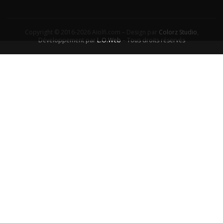
Copyright © 2016-2026 Aiolfi.com – Design par
Colorz Studio
,
Développement par
L.O.Web
– Tous droits réservés