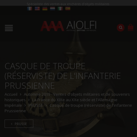
Spécialiste des ventes aux enchères d'objets militaires
CASQUE DE TROUPE
(RÉSERVISTE) DE L'INFANTERIE
PRUSSIENNE
Accueil
Automne 2019 - Ventes d'objets militaires et de souvenirs
historiques
La France du XIXe au XXe siècle et l'Allemagne
Impériale
PRUSSE
Casque de troupe (réserviste) de l'infanterie
Prussienne
PRUSSE