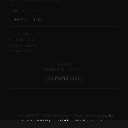
F.A.Q.
Archives des ventes
COMPTE CLIENT
Mon compte
Mes ordres d’achats
Mes informations
Mes adresses
AIOLFI
ALLEMAGNE - GERMANY
CONTACTEZ-NOUS
Copyright © 2016-2026 Aiolfi.com – Design par
Colorz Studio
,
Développement par
L.O.Web
– Tous droits réservés