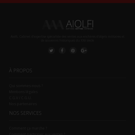
Aiolfi, Cabinet d’expertise spécialiste des ventes aux enchères d'objets militaires et
de souvenirs historiques du XXè siecle
À PROPOS
Qui sommes-nous ?
Mentions légales
C.G.V / C.G.U.
Nos partenaires
NOS SERVICES
Comment ça marche ?
Comment participer aux ventes ?