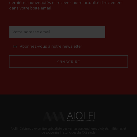
dernières nouveautés et recevez notre actualité directement
dans votre boite email.
Abonnez-vous à notre newsletter
S'INSCRIRE
Alternative:
Aiolfi, Cabinet d’expertise spécialiste des ventes aux enchères d'objets militaires et
de souvenirs historiques du XXè siecle