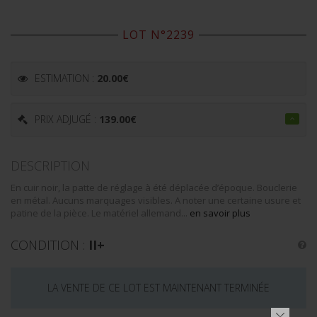
LOT N°2239
ESTIMATION :
20.00
€
PRIX ADJUGÉ :
139.00
€
DESCRIPTION
En cuir noir, la patte de réglage à été déplacée d’époque. Bouclerie
en métal. Aucuns marquages visibles. A noter une certaine usure et
patine de la pièce. Le matériel allemand...
en savoir plus
CONDITION :
II+
LA VENTE DE CE LOT EST MAINTENANT TERMINÉE