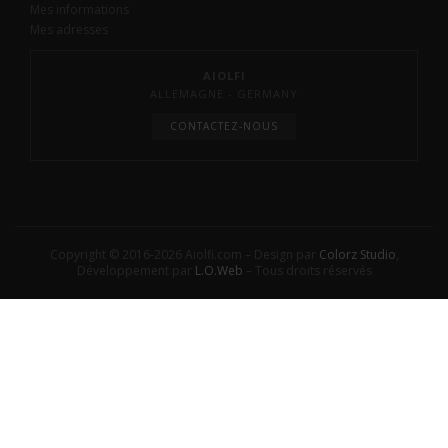
Mes informations
Mes adresses
AIOLFI
ALLEMAGNE - GERMANY
CONTACTEZ-NOUS
Copyright © 2016-2026 Aiolfi.com – Design par
Colorz Studio
,
Développement par
L.O.Web
– Tous droits réservés