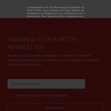
ALTERNATIVE:
Conformément à la loi Informatique et Libertés du
06/01/1978, vous disposez d'un droit d'accès, de
rectification et d'opposition aux informations vous
concernant. Pour exercer ce droit, contactez-nous
ABONNEZ-VOUS À NOTRE
NEWSLETTER
Abonnez-vous à notre newsletter et restez informé des
dernières nouveautés et recevez notre actualité directement
dans votre boite email.
Abonnez-vous à notre newsletter
S'INSCRIRE