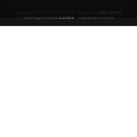
Copyright © 2016-2026 Aiolfi.com – Design par
Colorz Studio
,
Développement par
L.O.Web
– Tous droits réservés