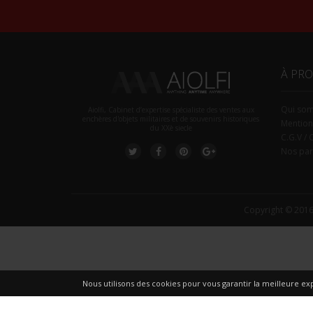
À PR
Qui so
Aiolfi, Cabinet d’expertise spécialiste des ventes aux
enchères d'objets militaires et de souvenirs historiques
Mention
du XXè siecle
C.G.V / 
Nos par
Copyright © 2016
Nous utilisons des cookies pour vous garantir la meilleure exp