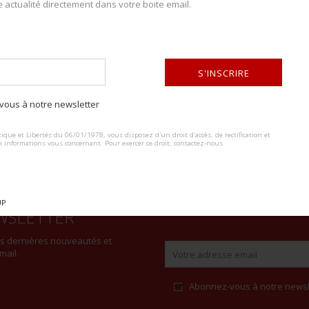
e actualité directement dans votre boite email.
DESCRIPTION DU LOT
En bois, vide, bel état. Photos supplémentaires sur www.aiolfi.com. Add
S'INSCRIRE
ous à notre newsletter
ALTERNATIVE:
ique et Libertés du 06/01/1978, vous disposez d'un droit d'accès, de rectification et
x informations vous concernant. Pour exercer ce droit, contactez-nous
UP
WSLETTER
es dernières nouveautés et
mail.
Abonnez-vous à notre newsl
Alternative: