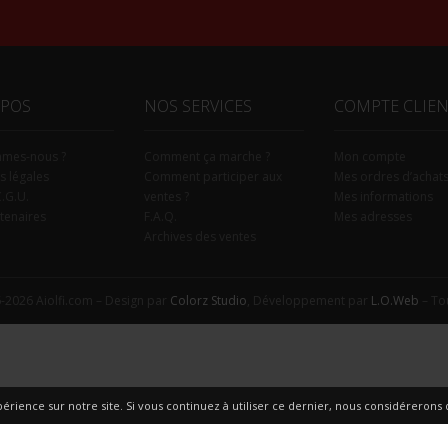
OPOS
NOS SERVICES
COMPTE CLIE
mmes-nous ?
Comment ça marche ?
Mon compte
s légales
Comment participer aux
Mes ordres d’achat
C.G.U.
ventes ?
Mes informations
tenaires
F.A.Q.
Mes adresses
Archives des ventes
-2026 Aiolfi.com – Design par
Colorz Studio
, Développement par
L.O.Web
– Tou
érience sur notre site. Si vous continuez à utiliser ce dernier, nous considérerons q