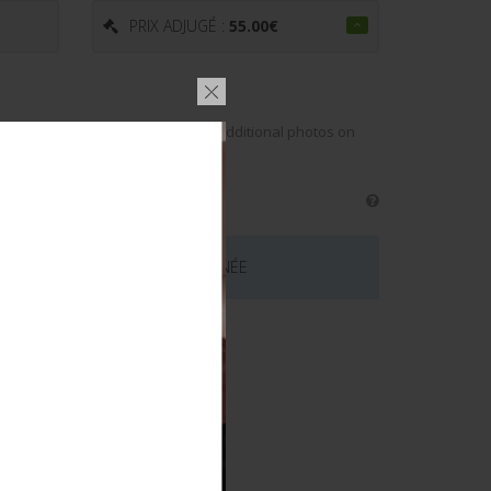
PRIX ADJUGÉ :
55.00
€
pplémentaires sur www.aiolfi.com. Additional photos on
 CE LOT EST MAINTENANT TERMINÉE
émentaires