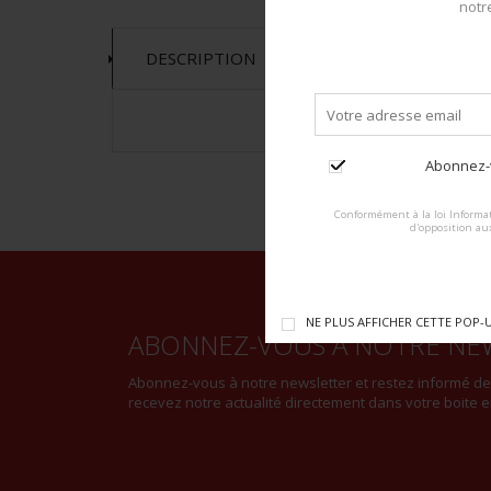
notr
DESCRIPTION
Abonnez-v
Conformément à la loi Informat
d'opposition au
NE PLUS AFFICHER CETTE POP-
ABONNEZ-VOUS À NOTRE NE
Abonnez-vous à notre newsletter et restez informé d
recevez notre actualité directement dans votre boite e