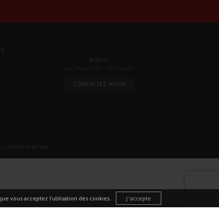
NT
AIOLFI
ALLEMAGNE - GERMANY
CONTACTEZ-NOUS
s
s droits réservés
ue vous acceptez l'utilisation des cookies.
J'accepte