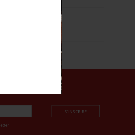
itional photos on www.aiolfi.com.
S'INSCRIRE
etter