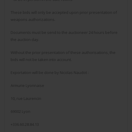
These bids will only be accepted upon prior presentation of
weapons authorizations.
Documents must be send to the auctioneer 24 hours before
the auction day.
Without the prior presentation of these authorisations, the
bids will not be taken into account.
Exportation will be done by Nicolas Naudot :
Armurie Lyonnaise
10, rue Laurencin
69002 Lyon
+336.60.28.84.13