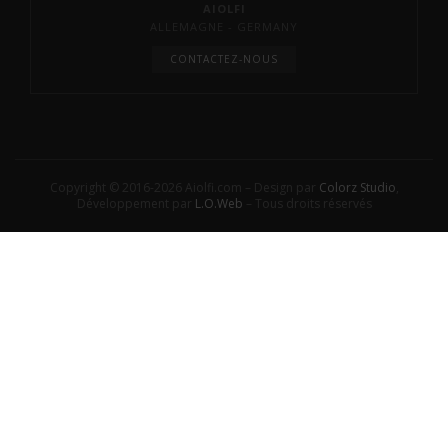
AIOLFI
ALLEMAGNE - GERMANY
CONTACTEZ-NOUS
Copyright © 2016-2026 Aiolfi.com – Design par
Colorz Studio
,
Développement par
L.O.Web
– Tous droits réservés