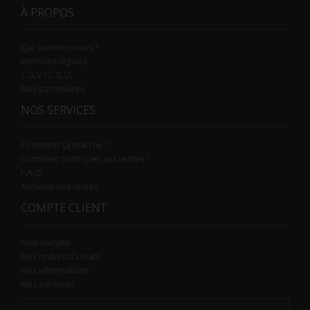
À PROPOS
Qui sommes-nous ?
Mentions légales
C.G.V / C.G.U.
Nos partenaires
NOS SERVICES
Comment ça marche ?
Comment participer aux ventes ?
F.A.Q.
Archives des ventes
COMPTE CLIENT
Mon compte
Mes ordres d’achats
Mes informations
Mes adresses