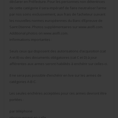
déclarer en Préfecture. Pour les personnes non détentrices
de cette catégorie il sera impératif de faire neutraliser l’arme
par nos soins exclusivement, aux frais de l’acheteur suivant
les nouvelles normes européennes du Banc d’Epreuve de
Saint Etienne. Photos supplémentaires sur www.aiolfi.com.
Additional photos on www.aiolfi.com.
Informations importantes :
Seuls ceux qui disposent des autorisations d’acquisition (cat
A et B) ou des documents obligatoires (cat C et D) à jour
afférentes aux armes seront habilités à enchérir sur celles-ci.
Il ne sera pas possible d’enchérir en live sur les armes de
catégories A-B-C.
Les seules enchères acceptées pour ces armes devront être
portées :
par téléphone
physiquement en salle