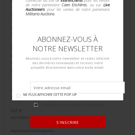
connecter au site de
Interenchères
pour les ventes
Pour un résident français
de notre partenaire
Caen Enchères
, ou sur
Live
Auctioneers
pour les ventes de notre partenaire
CAT D : pièce d’identité à jours (CNI, passeport)
Militaria Auctions
.
CAT C9: (arme neutralisée)
Certificat médical de moins d’un mois, pièce d’identité
ABONNEZ-VOUS À
NOTRE NEWSLETTER
CAT C1°a ; C1°b ;C1°c:
pièce d’identité , licence de tir de l’année avec validation du
Abonnez-vous à notre newsletter et restez informé
médecin ou permis de chasse avec validation de l’année ou
des dernières nouveautés et recevez notre
actualité directement dans votre boite email.
de l’année précédente , licence de Ball trap
CAT B:
pièce d’identité , autorisation d’acquisition et de détention
NE PLUS AFFICHER CETTE POP-UP
préfectorale vierge datant de moins de 6 mois
Abonnez-vous à notre newsletter
CAT A:
AUTORISATION MINISTERIELLE de catégorie A
S'INSCRIRE
Important Informations :