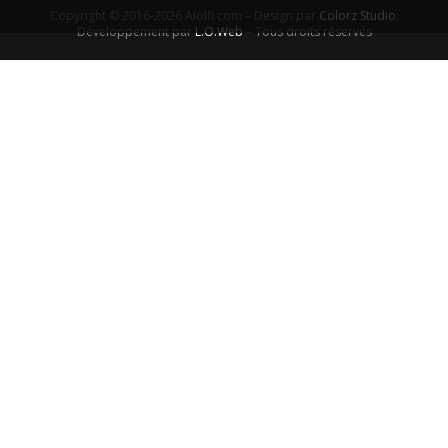
Copyright © 2016-2026 Aiolfi.com – Design par
Colorz Studio
,
Développement par
L.O.Web
– Tous droits réservés