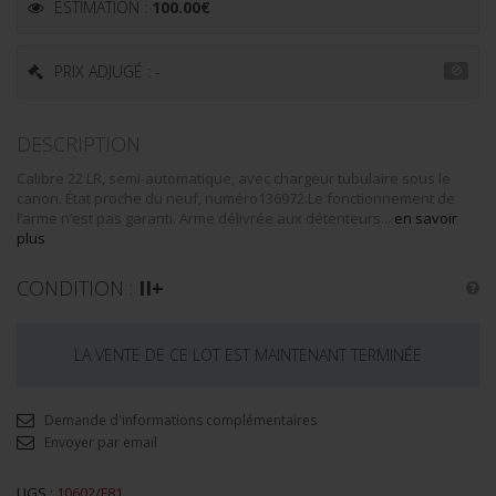
ESTIMATION :
100.00
€
PRIX ADJUGÉ : -
DESCRIPTION
Calibre 22 LR, semi-automatique, avec chargeur tubulaire sous le
canon. État proche du neuf, numéro136972.Le fonctionnement de
l’arme n’est pas garanti. Arme délivrée aux détenteurs...
en savoir
plus
CONDITION :
II+
LA VENTE DE CE LOT EST MAINTENANT TERMINÉE
Demande d'informations complémentaires
Envoyer par email
UGS :
10602/F81