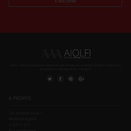
S'INSCRIRE
Alternative:
Aiolfi, Cabinet d’expertise spécialiste des ventes aux enchères d'objets militaires et
de souvenirs historiques du XXè siecle
À PROPOS
Qui sommes-nous ?
Mentions légales
C.G.V / C.G.U.
Nos partenaires