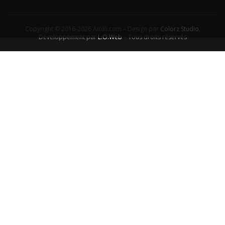
Copyright © 2016-2026 Aiolfi.com – Design par
Colorz Studio
,
Développement par
L.O.Web
– Tous droits réservés