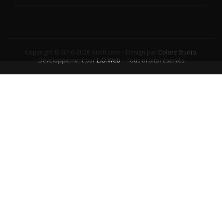
Copyright © 2016-2026 Aiolfi.com – Design par
Colorz Studio
,
Développement par
L.O.Web
– Tous droits réservés