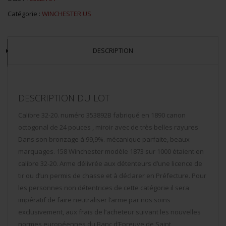
Catégorie :
WINCHESTER US
DESCRIPTION
DESCRIPTION DU LOT
Calibre 32-20. numéro 353892B fabriqué en 1890 canon
octogonal de 24 pouces , miroir avec de très belles rayures
Dans son bronzage à 99,9%. mécanique parfaite, beaux
marquages. 158 Winchester modèle 1873 sur 1000 étaient en
calibre 32-20. Arme délivrée aux détenteurs d’une licence de
tir ou d’un permis de chasse et à déclarer en Préfecture. Pour
les personnes non détentrices de cette catégorie il sera
impératif de faire neutraliser l’arme par nos soins
exclusivement, aux frais de l’acheteur suivant les nouvelles
normes européennes du Banc d’Epreuve de Saint