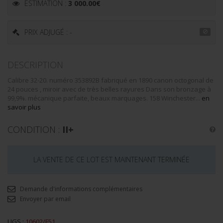
ESTIMATION :
3 000.00
€
PRIX ADJUGÉ : -
DESCRIPTION
Calibre 32-20. numéro 353892B fabriqué en 1890 canon octogonal de
24 pouces , miroir avec de très belles rayures Dans son bronzage à
99,9%. mécanique parfaite, beaux marquages. 158 Winchester...
en
savoir plus
CONDITION :
II+
LA VENTE DE CE LOT EST MAINTENANT TERMINÉE
Demande d'informations complémentaires
Envoyer par email
UGS :
10602/F51