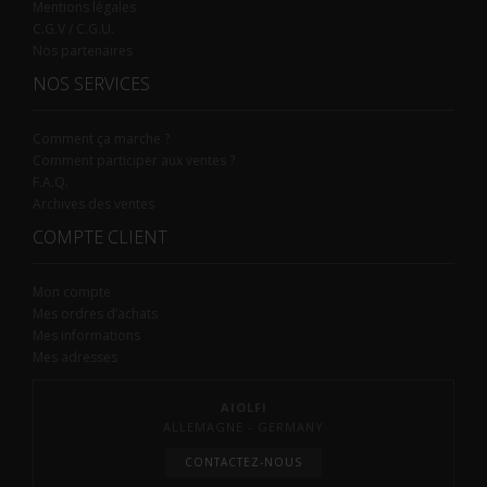
Mentions légales
C.G.V / C.G.U.
Nos partenaires
NOS SERVICES
Comment ça marche ?
Comment participer aux ventes ?
F.A.Q.
Archives des ventes
COMPTE CLIENT
Mon compte
Mes ordres d’achats
Mes informations
Mes adresses
AIOLFI
ALLEMAGNE - GERMANY
CONTACTEZ-NOUS