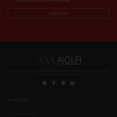
Abonnez-vous à notre newsletter
S'INSCRIRE
Alternative:
Aiolfi, Cabinet d’expertise spécialiste des ventes aux enchères d'objets militaires et
de souvenirs historiques du XXè siecle
À PROPOS
Qui sommes-nous ?