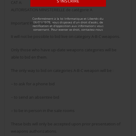
S'INSCRIRE
CAT A:
AUTORISATION MINISTERIELLE de catégorie A
ALTERNATIVE:
Conformément à la loi Informatique et Libertés du
06/01/1978, vous disposez d'un droit d'accès, de
Important Informations :
rectification et d'opposition aux informations vous
concernant. Pour exercer ce droit, contactez-nous
It will not be possible to bid live on category A-B-C weapons.
Only those who have up-date weapons categories will be
able to bid en them.
The only way to bid on categories A-B-C weapon will be :
– to ask for a phone bid
– to send an absentee bid
– to be in person in the sale rooms
These bids will only be accepted upon prior presentation of
weapons authorizations.