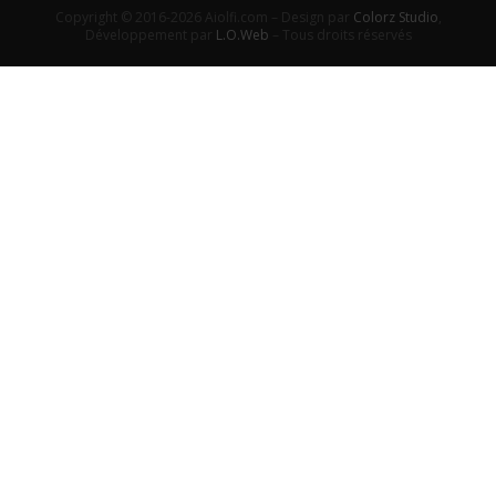
Copyright © 2016-2026 Aiolfi.com – Design par
Colorz Studio
,
Développement par
L.O.Web
– Tous droits réservés