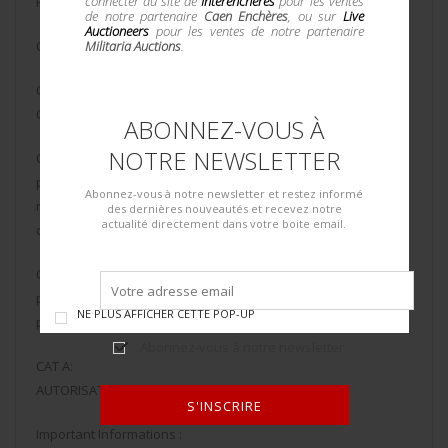
connecter au site de
Interenchères
pour les ventes
Pour un résident français
de notre partenaire
Caen Enchères
, ou sur
Live
Auctioneers
pour les ventes de notre partenaire
CAT D : pièce d’identité à jours (CNI, passeport)
Militaria Auctions
.
CAT C9: (arme neutralisée)
Certificat médical de moins d’un mois, pièce d’identité
ABONNEZ-VOUS À
NOTRE NEWSLETTER
CAT C1°a ; C1°b ;C1°c:
pièce d’identité , licence de tir de l’année avec validation du
Abonnez-vous à notre newsletter et restez informé
médecin ou permis de chasse avec validation de l’année ou
des dernières nouveautés et recevez notre
actualité directement dans votre boite email.
de l’année précédente , licence de Ball trap
CAT B:
pièce d’identité , autorisation d’acquisition et de détention
NE PLUS AFFICHER CETTE POP-UP
préfectorale vierge datant de moins de 6 mois
Abonnez-vous à notre newsletter
CAT A:
AUTORISATION MINISTERIELLE de catégorie A
S'INSCRIRE
Important Informations :