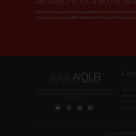
ABONNEZ-VOUS À NOTRE NE
Abonnez-vous à notre newsletter et restez informé d
recevez notre actualité directement dans votre boite e
À PR
Qui so
Aiolfi, Cabinet d’expertise spécialiste des ventes aux
enchères d'objets militaires et de souvenirs historiques
Mention
du XXè siecle
C.G.V / 
Nos par
Copyright © 2016