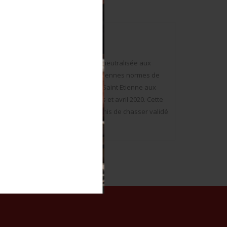
tir à blanc, sinon, bon état. Arme neutralisée aux
me actuellement neutralisé aux anciennes normes de
tralisée par le Banc d’Epreuve de Saint Etienne aux
 C9. Arme disponible entre mars et avril 2020. Cette
6 mois ou licence tamponnée ou permis de chasser validé
photos on www.aiolfi.com.