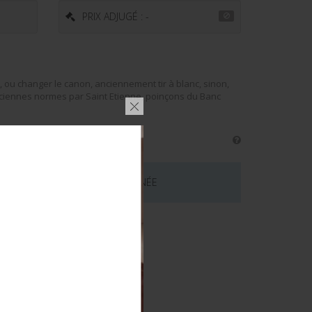
PRIX ADJUGÉ : -
t, ou changer le canon, anciennement tir à blanc, sinon,
nciennes normes par Saint Etienne, poinçons du Banc
 CE LOT EST MAINTENANT TERMINÉE
émentaires