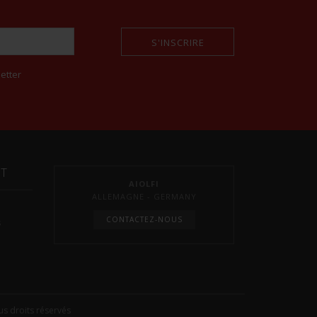
S'INSCRIRE
etter
NT
AIOLFI
ALLEMAGNE - GERMANY
CONTACTEZ-NOUS
s
s droits réservés