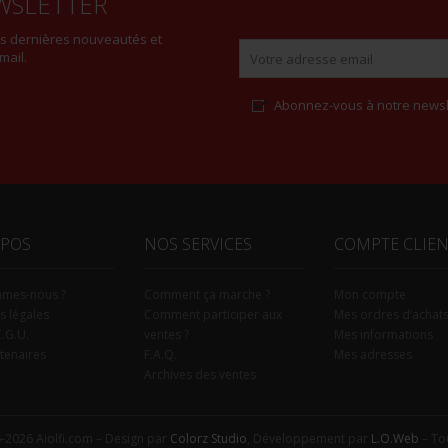
WSLETTER
es dernières nouveautés et
mail.
Abonnez-vous à notre newsl
Alternative:
OPOS
NOS SERVICES
COMPTE CLIE
mmes-nous ?
Comment ça marche ?
Mon compte
s légales
Comment participer aux
Mes ordres d’achat
C.G.U.
ventes ?
Mes informations
tenaires
F.A.Q.
Mes adresses
Archives des ventes
-2026 Aiolfi.com – Design par
Colorz Studio
, Développement par
L.O.Web
– Tou