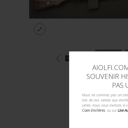
AIOLFI.COM
SOUVENIR HI
PAS 
Nous ne sommes pas un site d
lots de nos ventes aux enchè
vente, nous vous invitons à 
Caen Enchères
, ou sur
Live A