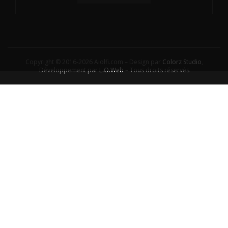
Copyright © 2016-2026 Aiolfi.com – Design par
Colorz Studio
,
Développement par
L.O.Web
– Tous droits réservés