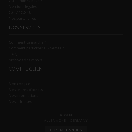
Qui sommes-nous ?
Mentions légales
C.G.V / C.G.U.
Nos partenaires
NOS SERVICES
Comment ça marche ?
Comment participer aux ventes ?
F.A.Q.
Archives des ventes
COMPTE CLIENT
Mon compte
Mes ordres d’achats
Mes informations
Mes adresses
AIOLFI
ALLEMAGNE - GERMANY
CONTACTEZ-NOUS