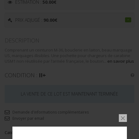
ESTIMATION :
50.00
€
PRIX ADJUGÉ :
90.00
€
DESCRIPTION
Comprenant un ceinturon M-36, bouclerie en laiton, beau marquage
US, marquages illisibles. Une pochette pour chargeurs de carabine
USM1 non réutilisée par l’armée française, le bouton...
en savoir plus
CONDITION :
II+
LA VENTE DE CE LOT EST MAINTENANT TERMINÉE
Demande d'informations complémentaires
Envoyer par email
Catégorie :
CAVALERIE