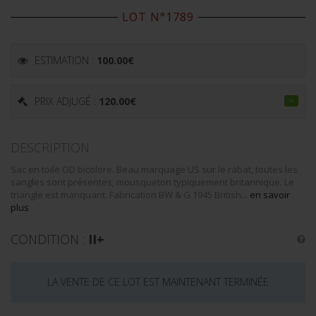
LOT N°1789
ESTIMATION :
100.00
€
PRIX ADJUGÉ :
120.00
€
DESCRIPTION
Sac en toile OD bicolore. Beau marquage US sur le rabat, toutes les
sangles sont présentes, mousqueton typiquement britannique. Le
triangle est manquant. Fabrication BW & G 1945 British...
en savoir
plus
CONDITION :
II+
LA VENTE DE CE LOT EST MAINTENANT TERMINÉE