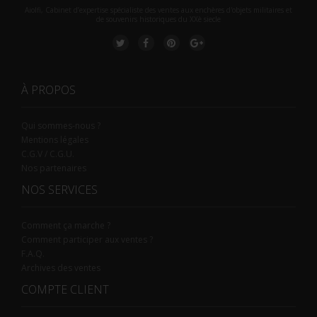
Aiolfi, Cabinet d’expertise spécialiste des ventes aux enchères d'objets militaires et
de souvenirs historiques du XXè siecle
À PROPOS
Qui sommes-nous ?
Mentions légales
C.G.V / C.G.U.
Nos partenaires
NOS SERVICES
Comment ça marche ?
Comment participer aux ventes ?
F.A.Q.
Archives des ventes
COMPTE CLIENT