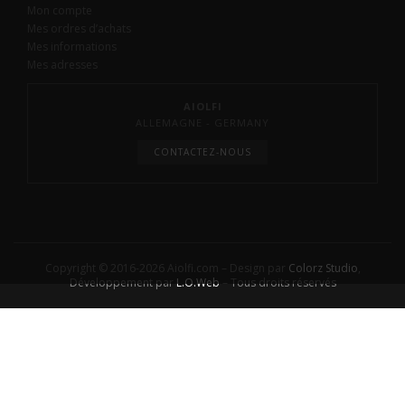
Mon compte
Mes ordres d’achats
Mes informations
Mes adresses
AIOLFI
ALLEMAGNE - GERMANY
CONTACTEZ-NOUS
Copyright © 2016-2026 Aiolfi.com – Design par
Colorz Studio
,
Développement par
L.O.Web
– Tous droits réservés