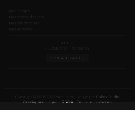
Mon compte
Mes ordres d’achats
Mes informations
Mes adresses
AIOLFI
ALLEMAGNE - GERMANY
CONTACTEZ-NOUS
Copyright © 2016-2026 Aiolfi.com – Design par
Colorz Studio
,
Développement par
L.O.Web
– Tous droits réservés