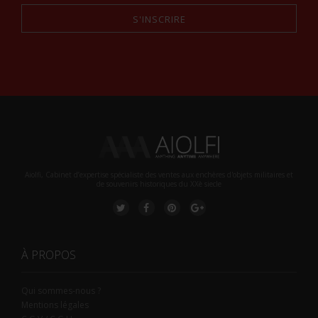
S'INSCRIRE
Alternative:
Aiolfi, Cabinet d’expertise spécialiste des ventes aux enchères d'objets militaires et
de souvenirs historiques du XXè siecle
À PROPOS
Qui sommes-nous ?
Mentions légales