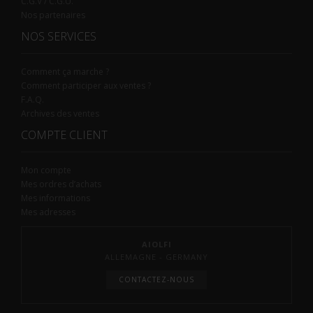
C.G.V / C.G.U.
Nos partenaires
NOS SERVICES
Comment ça marche ?
Comment participer aux ventes ?
F.A.Q.
Archives des ventes
COMPTE CLIENT
Mon compte
Mes ordres d’achats
Mes informations
Mes adresses
AIOLFI
ALLEMAGNE - GERMANY
CONTACTEZ-NOUS