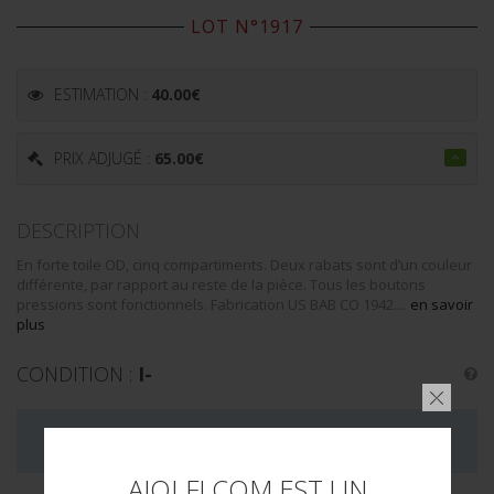
LOT N°1917
ESTIMATION :
40.00
€
PRIX ADJUGÉ :
65.00
€
DESCRIPTION
En forte toile OD, cinq compartiments. Deux rabats sont d’un couleur
différente, par rapport au reste de la pièce. Tous les boutons
pressions sont fonctionnels. Fabrication US BAB CO 1942....
en savoir
plus
CONDITION :
I-
LA VENTE DE CE LOT EST MAINTENANT TERMINÉE
AIOLFI.COM EST UN