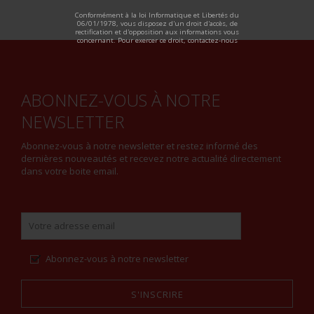
ALTERNATIVE:
Conformément à la loi Informatique et Libertés du
06/01/1978, vous disposez d'un droit d'accès, de
rectification et d'opposition aux informations vous
concernant. Pour exercer ce droit, contactez-nous
ABONNEZ-VOUS À NOTRE
NEWSLETTER
Abonnez-vous à notre newsletter et restez informé des
dernières nouveautés et recevez notre actualité directement
dans votre boite email.
Abonnez-vous à notre newsletter
S'INSCRIRE