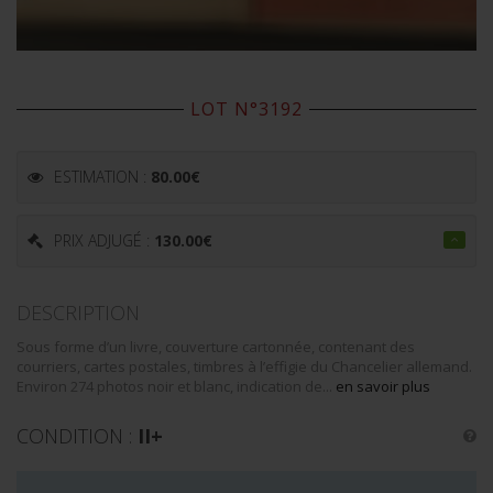
LOT N°3192
ESTIMATION :
80.00
€
PRIX ADJUGÉ :
130.00
€
DESCRIPTION
Sous forme d’un livre, couverture cartonnée, contenant des
courriers, cartes postales, timbres à l’effigie du Chancelier allemand.
Environ 274 photos noir et blanc, indication de...
en savoir plus
CONDITION :
II+