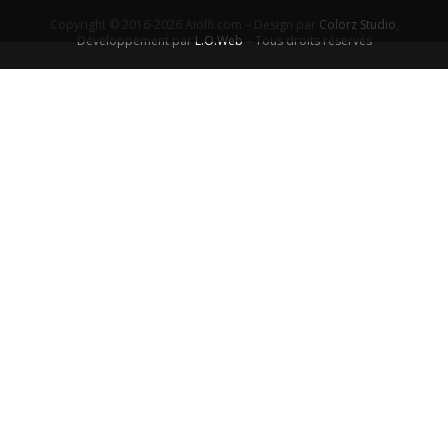
Copyright © 2016-2026 Aiolfi.com – Design par
Colorz Studio
,
Développement par
L.O.Web
– Tous droits réservés