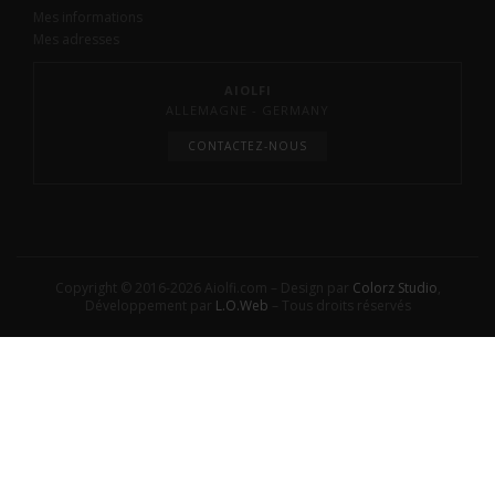
Mes informations
Mes adresses
AIOLFI
ALLEMAGNE - GERMANY
CONTACTEZ-NOUS
Copyright © 2016-2026 Aiolfi.com – Design par
Colorz Studio
,
Développement par
L.O.Web
– Tous droits réservés