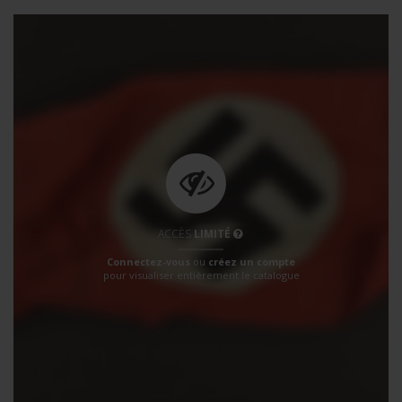
ACCÈS
LIMITÉ
Connectez-vous
ou
créez un compte
pour visualiser entièrement le catalogue