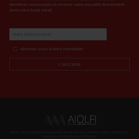
dernières nouveautés et recevez notre actualité directement
dans votre boite email.
Abonnez-vous à notre newsletter
S'INSCRIRE
Alternative:
Aiolfi, Cabinet d’expertise spécialiste des ventes aux enchères d'objets militaires et
de souvenirs historiques du XXè siecle