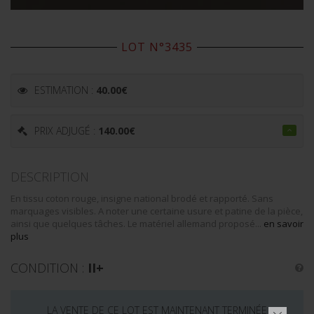
LOT N°3435
ESTIMATION :
40.00
€
PRIX ADJUGÉ :
140.00
€
DESCRIPTION
En tissu coton rouge, insigne national brodé et rapporté. Sans
marquages visibles. A noter une certaine usure et patine de la pièce,
ainsi que quelques tâches. Le matériel allemand proposé...
en savoir
plus
CONDITION :
II+
LA VENTE DE CE LOT EST MAINTENANT TERMINÉE