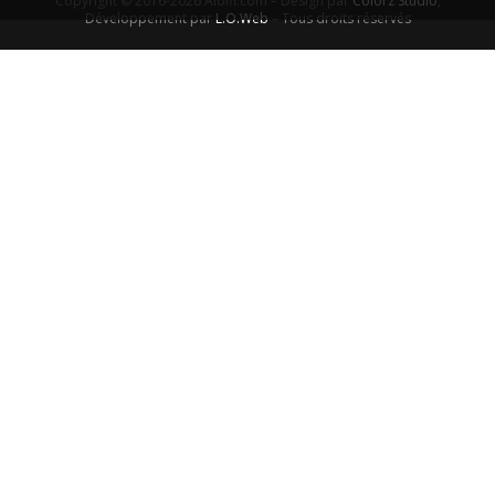
Copyright © 2016-2026 Aiolfi.com – Design par
Colorz Studio
,
Développement par
L.O.Web
– Tous droits réservés