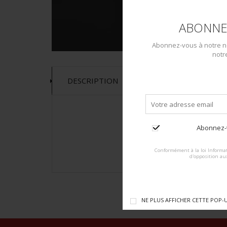
ABONNE
Abonnez-vous à notre ne
notr
DESCRIPTION
Abonnez-v
Conformément à la loi Informat
d'opposition au
NE PLUS AFFICHER CETTE POP-