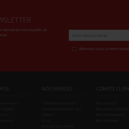
WSLETTER
es dernières nouveautés et
mail.
Abonnez-vous à notre newsl
Alternative:
OPOS
NOS SERVICES
COMPTE CLIE
mmes-nous ?
Comment ça marche ?
Mon compte
s légales
Comment participer aux
Mes ordres d’achat
C.G.U.
ventes ?
Mes informations
tenaires
F.A.Q.
Mes adresses
Archives des ventes