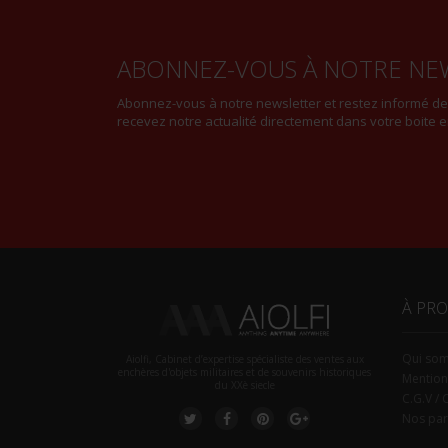
ABONNEZ-VOUS À NOTRE NE
Abonnez-vous à notre newsletter et restez informé d
recevez notre actualité directement dans votre boite e
À PR
Qui so
Aiolfi, Cabinet d’expertise spécialiste des ventes aux
enchères d'objets militaires et de souvenirs historiques
Mention
du XXè siecle
C.G.V / 
Nos par