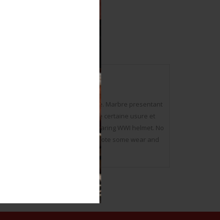
sque WWI. Aucune signature visible. Marbre presentant
sque. Hauteur 22,5 cm. A noter une certaine usure et
ck marble. Bust of German soldier wearing WWI helmet. No
front of the helmet. Height 22.5 cm. Note some wear and