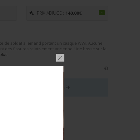
PRIX ADJUGÉ :
140.00
€
ste de soldat allemand portant un casque WWI. Aucune
ant des fissures relativement ancienne. Une bosse sur la
plus
 CE LOT EST MAINTENANT TERMINÉE
émentaires