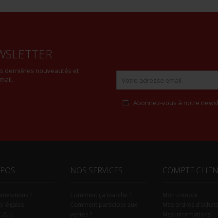
WSLETTER
es dernières nouveautés et
mail.
Abonnez-vous à notre newsl
Alternative:
OPOS
NOS SERVICES
COMPTE CLIE
mmes-nous ?
Comment ça marche ?
Mon compte
s légales
Comment participer aux
Mes ordres d’achat
C.G.U.
ventes ?
Mes informations