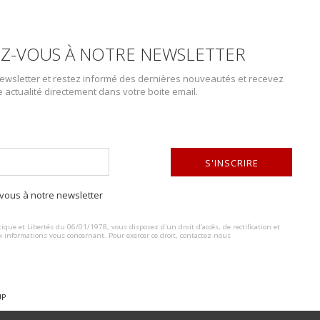
Catégorie :
TROUPES AEROPORTEE
Z-VOUS À NOTRE NEWSLETTER
wsletter et restez informé des dernières nouveautés et recevez
e actualité directement dans votre boite email.
DESCRIPTION DU LOT
S'INSCRIRE
Epingle complete, representant le brevet de parachutiste allemand, d
ous à notre newsletter
Boite complete, systeme d ouverture fonctionnel, garnitures completes
ALTERNATIVE:
patine de la piece. Complete pin, representing the German parachutist s
ique et Libertés du 06/01/1978, vous disposez d'un droit d'accès, de rectification et
markings. Complete box, functional opening system, complete fittings.
x informations vous concernant. Pour exercer ce droit, contactez-nous
the part. Photos supplementaires sur www.aiolfi.com. Additional photo
UP