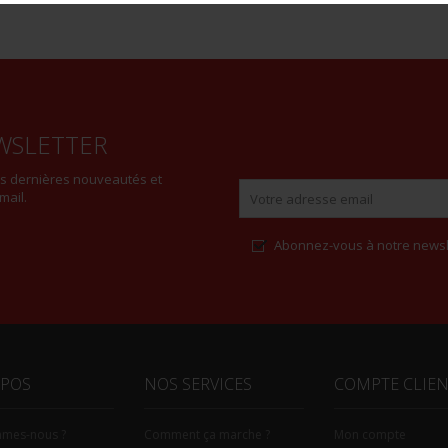
WSLETTER
es dernières nouveautés et
mail.
Abonnez-vous à notre newsl
Alternative:
OPOS
NOS SERVICES
COMPTE CLIE
mmes-nous ?
Comment ça marche ?
Mon compte