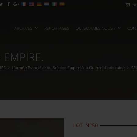
NE
ARCHIVES
REPORTAGES
QUI SOMMES NOUS ?
CON
 EMPIRE.
RES
L’armée Française du Second Empire à la Guerre d’Indochine
SE
LOT N°50