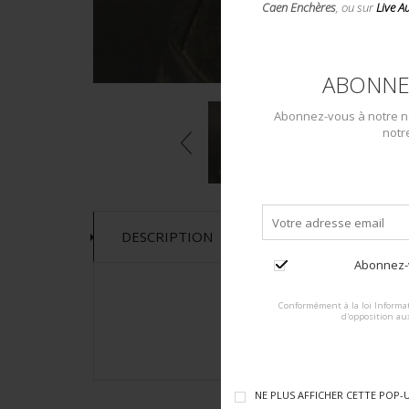
Caen Enchères
, ou sur
Live A
ABONNE
Abonnez-vous à notre ne
notr
DESCRIPTION
Abonnez-v
Conformément à la loi Informat
d'opposition au
NE PLUS AFFICHER CETTE POP-