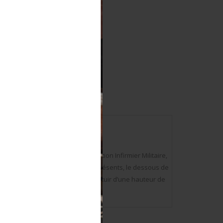
gle en laiton doré portant la mention Infirmier Militaire,
e chiffre 3. Aérateurs d’origines présents, le dessous de
Crochet arrière présent. Basane en cuir d’une hauteur de
hotos on www.aiolfi.com.