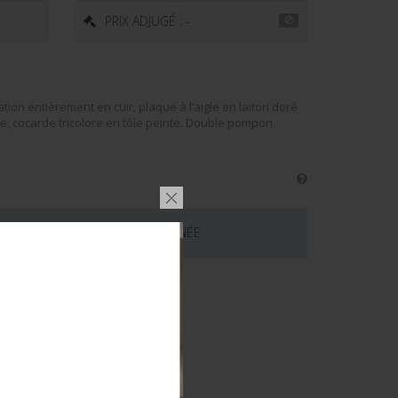
PRIX ADJUGÉ : -
ion entièrement en cuir, plaque à l’aigle en laiton doré
ire, cocarde tricolore en tôle peinte. Double pompon
 CE LOT EST MAINTENANT TERMINÉE
émentaires