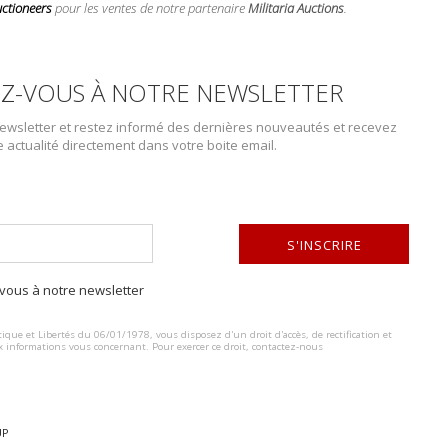
uctioneers
pour les ventes de notre partenaire
Militaria Auctions
.
Z-VOUS À NOTRE NEWSLETTER
wsletter et restez informé des dernières nouveautés et recevez
e actualité directement dans votre boite email.
S'INSCRIRE
DESCRIPTION DU LOT
ous à notre newsletter
ALTERNATIVE:
Shako 1860 Second Empire. Fabrication entièrement en cuir, plaque à l’ai
cocarde tricolore en tôle peinte. Double pompon rouge et bleu portant l
ique et Libertés du 06/01/1978, vous disposez d'un droit d'accès, de rectification et
x informations vous concernant. Pour exercer ce droit, contactez-nous
la visière porte les marquages H, 2C, D, cette dernière est accidenté. 
8cm. Etat II+. Photos supplémentaires sur www.aiolfi.com. Additional p
UP