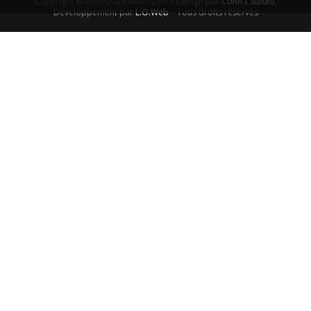
Copyright © 2016-2026 Aiolfi.com – Design par
Colorz Studio
,
Développement par
L.O.Web
– Tous droits réservés