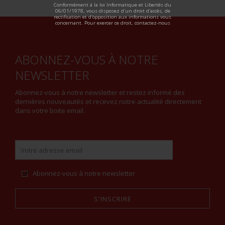
Conformément à la loi Informatique et Libertés du
06/01/1978, vous disposez d'un droit d'accès, de
rectification et d'opposition aux informations vous
concernant. Pour exercer ce droit, contactez-nous
ABONNEZ-VOUS À NOTRE
NEWSLETTER
Abonnez-vous à notre newsletter et restez informé des
dernières nouveautés et recevez notre actualité directement
dans votre boite email.
Abonnez-vous à notre newsletter
S'INSCRIRE
Alternative: