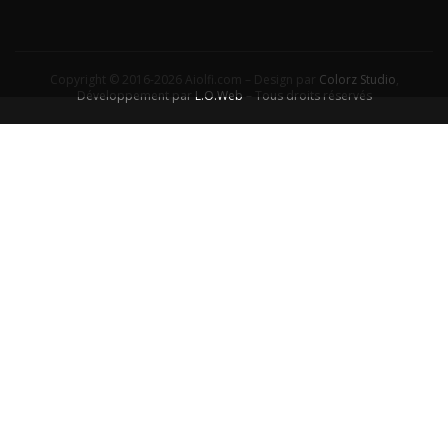
Copyright © 2016-2026 Aiolfi.com – Design par
Colorz Studio
,
Développement par
L.O.Web
– Tous droits réservés