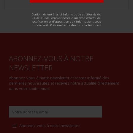
ALTERNATIVE:
Conformément à la loi Informatique et Libertés du
06/01/1978, vous disposez d'un droit d'accès, de
rectification et d'opposition aux informations vous
concernant. Pour exercer ce droit, contactez-nous
ABONNEZ-VOUS À NOTRE
NEWSLETTER
Abonnez-vous à notre newsletter et restez informé des
dernières nouveautés et recevez notre actualité directement
dans votre boite email.
Abonnez-vous à notre newsletter