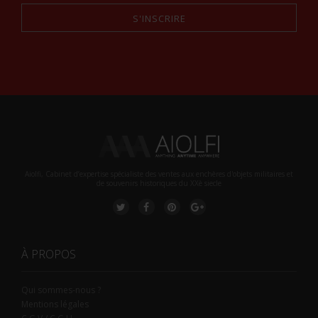
S'INSCRIRE
Alternative:
Aiolfi, Cabinet d’expertise spécialiste des ventes aux enchères d'objets militaires et
de souvenirs historiques du XXè siecle
À PROPOS
Qui sommes-nous ?
Mentions légales