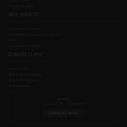
C.G.V / C.G.U.
Nos partenaires
NOS SERVICES
Comment ça marche ?
Comment participer aux ventes ?
F.A.Q.
Archives des ventes
COMPTE CLIENT
Mon compte
Mes ordres d’achats
Mes informations
Mes adresses
AIOLFI
ALLEMAGNE - GERMANY
CONTACTEZ-NOUS