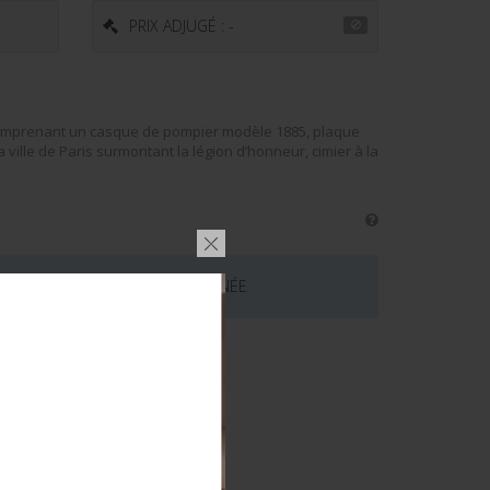
PRIX ADJUGÉ : -
omprenant un casque de pompier modèle 1885, plaque
a ville de Paris surmontant la légion d’honneur, cimier à la
 CE LOT EST MAINTENANT TERMINÉE
émentaires