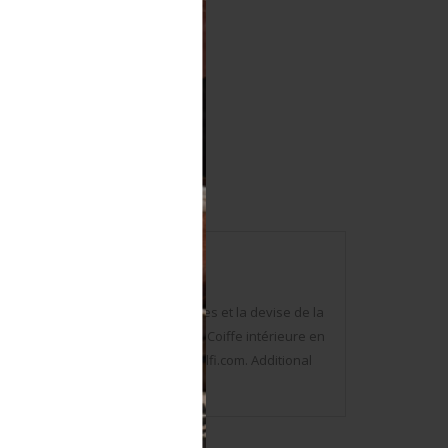
e 1885, plaque portant les armes et la devise de la
dant quatre petits trous à l’avant. Coiffe intérieure en
 Photos supplémentaires sur www.aiolfi.com. Additional