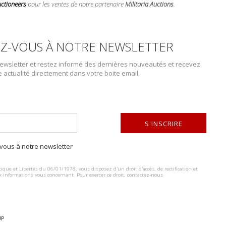
uctioneers
pour les ventes de notre partenaire
Militaria Auctions
.
Z-VOUS À NOTRE NEWSLETTER
wsletter et restez informé des dernières nouveautés et recevez
e actualité directement dans votre boite email.
S'INSCRIRE
DESCRIPTION DU LOT
ous à notre newsletter
ALTERNATIVE:
Casque des pompiers de paris. Comprenant un casque de pompier modèl
ville de Paris surmontant la légion d’honneur, cimier à la grenade possé
ique et Libertés du 06/01/1978, vous disposez d'un droit d'accès, de rectification et
x informations vous concernant. Pour exercer ce droit, contactez-nous
cuir à 8 dents de loup, jugulaire d’origine en cuir accidentée. Etat II+.
photos on www.aiolfi.com.
UP