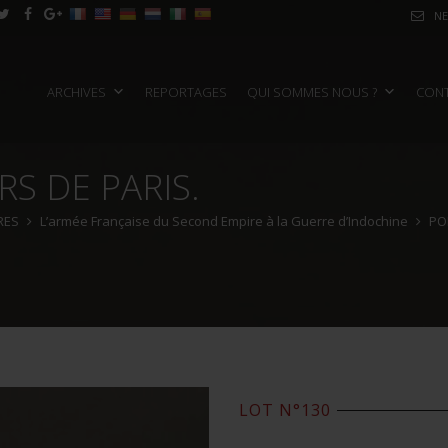
NE
ARCHIVES
REPORTAGES
QUI SOMMES NOUS ?
CON
S DE PARIS.
RES
L’armée Française du Second Empire à la Guerre d’Indochine
PO
LOT N°130