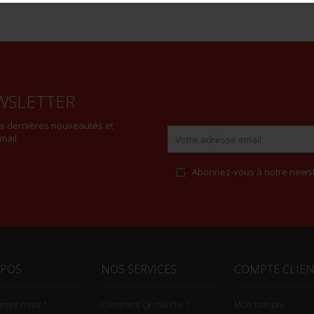
WSLETTER
es dernières nouveautés et
mail.
Abonnez-vous à notre newsl
Alternative:
OPOS
NOS SERVICES
COMPTE CLIE
mmes-nous ?
Comment ça marche ?
Mon compte