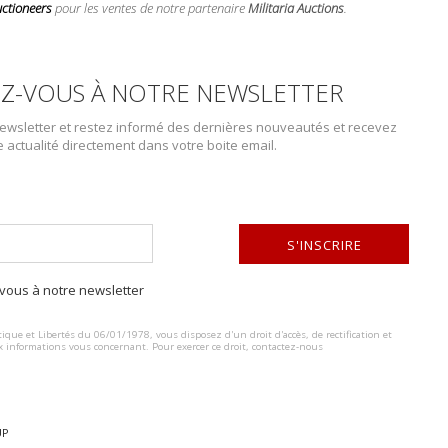
uctioneers
pour les ventes de notre partenaire
Militaria Auctions
.
Z-VOUS À NOTRE NEWSLETTER
wsletter et restez informé des dernières nouveautés et recevez
e actualité directement dans votre boite email.
S'INSCRIRE
DESCRIPTION DU LOT
ous à notre newsletter
ALTERNATIVE:
Tunique 1900 chasseur d’Afrique. Entièrement confectionné en drap bl
col jonquille, parements de manches ne possédant plus leurs boutons,
ique et Libertés du 06/01/1978, vous disposez d'un droit d'accès, de rectification et
x informations vous concernant. Pour exercer ce droit, contactez-nous
d’un fabricant à Alger et réceptionné en 1911. Tampon du 3ème chasse
Etat II+. Photos supplémentaires sur www.aiolfi.com. Additional photos
UP