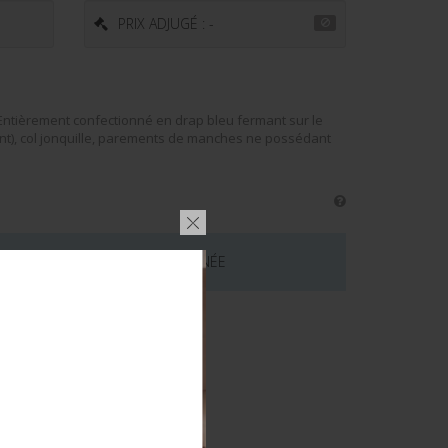
PRIX ADJUGÉ : -
Entièrement confectionné en drap bleu fermant sur le
t), col jonquille, parements de manches ne possédant
 CE LOT EST MAINTENANT TERMINÉE
émentaires