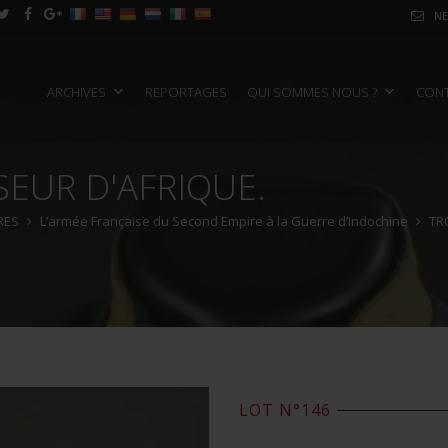
NE
ARCHIVES
REPORTAGES
QUI SOMMES NOUS ?
CON
EUR D'AFRIQUE.
RES
L’armée Française du Second Empire à la Guerre d’Indochine
TR
LOT N°146