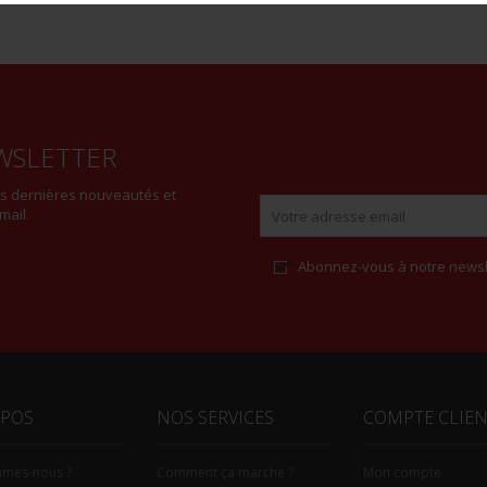
WSLETTER
es dernières nouveautés et
mail.
Abonnez-vous à notre newsl
Alternative:
OPOS
NOS SERVICES
COMPTE CLIE
mmes-nous ?
Comment ça marche ?
Mon compte