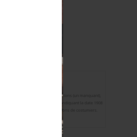
eu fermant sur le devant par 9 boutons (un manquant),
 doublure en coton écru, tampon indiquant la date 1908
ur d’Afrique ainsi que divers tampons de costumiers.
 on www.aiolfi.com.