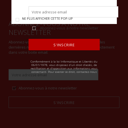
NE PLUS AFFICHER CETTE POP-UP
ABONNEZ-VOUS À NOTRE
Abonnez-vous à notre newsletter
NEWSLETTER
Abonnez-vous à notre newsletter et restez informé des
S'INSCRIRE
dernières nouveautés et recevez notre actualité directement
dans votre boite email.
ALTERNATIVE:
Conformément à la loi Informatique et Libertés du
06/01/1978, vous disposez d'un droit d'accès, de
rectification et d'opposition aux informations vous
concernant. Pour exercer ce droit, contactez-nous
Abonnez-vous à notre newsletter
S'INSCRIRE
Alternative: