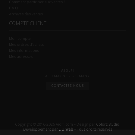
Comment participer aux ventes ?
F.A.Q.
Archives des ventes
COMPTE CLIENT
Mon compte
Mes ordres d’achats
Mes informations
Mes adresses
AIOLFI
ALLEMAGNE - GERMANY
CONTACTEZ-NOUS
Copyright © 2016-2026 Aiolfi.com – Design par
Colorz Studio
,
Développement par
L.O.Web
– Tous droits réservés