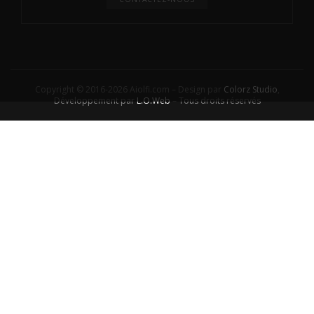
Copyright © 2016-2026 Aiolfi.com – Design par
Colorz Studio
,
Développement par
L.O.Web
– Tous droits réservés