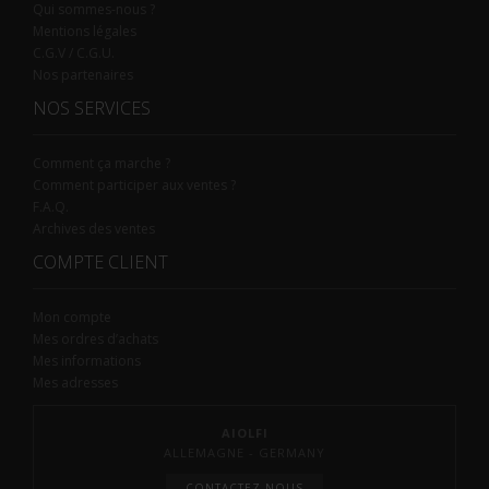
Qui sommes-nous ?
Mentions légales
C.G.V / C.G.U.
Nos partenaires
NOS SERVICES
Comment ça marche ?
Comment participer aux ventes ?
F.A.Q.
Archives des ventes
COMPTE CLIENT
Mon compte
Mes ordres d’achats
Mes informations
Mes adresses
AIOLFI
ALLEMAGNE - GERMANY
CONTACTEZ-NOUS