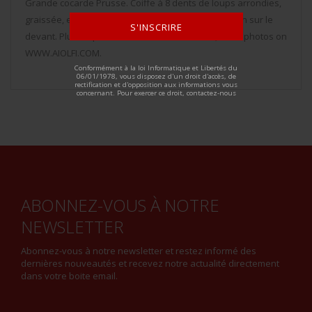
Grande cocarde Prusse. Coiffe à 8 dents de loups arrondies,
graissée, et remontée à l’envers, couture de jonction sur le
S'INSCRIRE
devant. Plus de photos sur WWW.AIOLFI.COM, more photos on
WWW.AIOLFI.COM.
ALTERNATIVE:
Conformément à la loi Informatique et Libertés du
06/01/1978, vous disposez d'un droit d'accès, de
rectification et d'opposition aux informations vous
concernant. Pour exercer ce droit, contactez-nous
ABONNEZ-VOUS À NOTRE
NEWSLETTER
Abonnez-vous à notre newsletter et restez informé des
dernières nouveautés et recevez notre actualité directement
dans votre boite email.