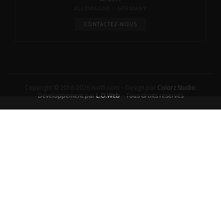
ALLEMAGNE - GERMANY
CONTACTEZ-NOUS
Copyright © 2016-2026 Aiolfi.com – Design par
Colorz Studio
,
Développement par
L.O.Web
– Tous droits réservés