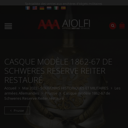
Spécialiste des ventes aux enchères d'objets militaires
CASQUE MODÈLE 1862-67 DE
SCHWERES RESERVE REITER
RESTAURÉ
Accueil
Mai 2022 - SOUVENIRS HISTORIQUES ET MILITAIRES
Les
armées Allemandes
Prusse
Casque modèle 1862-67 de
Schweres Reserve Reiter restauré
Prusse