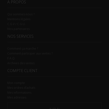
À PROPOS
Qui sommes-nous ?
Mentions légales
C.G.V / C.G.U.
Nos partenaires
NOS SERVICES
Comment ça marche ?
Comment participer aux ventes ?
F.A.Q.
Archives des ventes
COMPTE CLIENT
Mon compte
Mes ordres d’achats
Mes informations
Mes adresses
AIOLFI