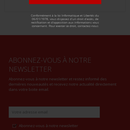
ALTERNATIVE:
Conformément à la loi Informatique et Libertés du
06/01/1978, vous disposez d'un droit d'accès, de
rectification et d'opposition aux informations vous
concernant. Pour exercer ce droit, contactez-nous
ABONNEZ-VOUS À NOTRE
NEWSLETTER
Abonnez-vous à notre newsletter et restez informé des
dernières nouveautés et recevez notre actualité directement
dans votre boite email.
Abonnez-vous à notre newsletter