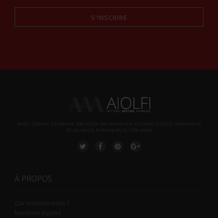
S'INSCRIRE
Alternative:
Aiolfi, Cabinet d’expertise spécialiste des ventes aux enchères d'objets militaires et
de souvenirs historiques du XXè siecle
À PROPOS
Qui sommes-nous ?
Mentions légales