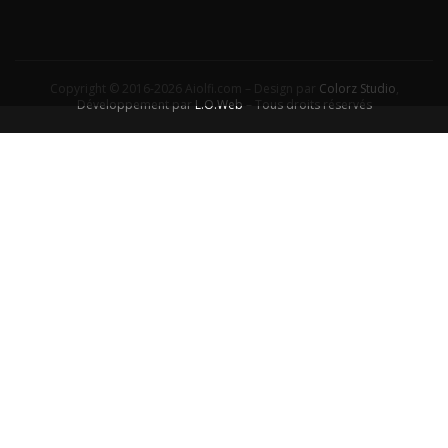
Copyright © 2016-2026 Aiolfi.com – Design par
Colorz Studio
,
Développement par
L.O.Web
– Tous droits réservés